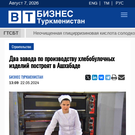
Август 7, 2026
ENG
TM
РУС
Toggl
navig
МТ
ГТСБТ
Неочищенная глицирризиновая кислота солодкового к
Строительство
Два завода по производству хлебобулочных
изделий построят в Ашхабаде
БИЗНЕС ТУРКМЕНИСТАН
13:09
22.05.2024