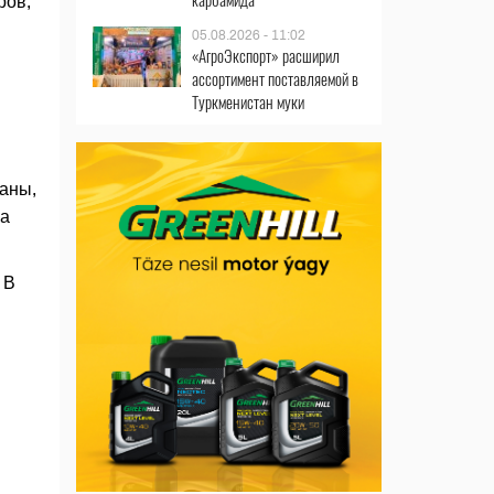
ров,
05.08.2026 - 11:02
«АгроЭкспорт» расширил
ассортимент поставляемой в
Туркменистан муки
раны,
на
 В