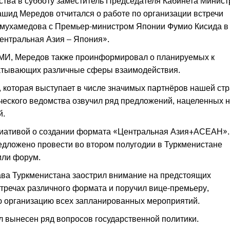
тва в субботу заместитель Председателя Кабинета Минист
шид Мередов отчитался о работе по организации встречи
мухамедова с Премьер-министром Японии Фумио Кисида в
ентральная Азия – Япония».
МИ, Мередов также проинформировал о планируемых к
ватывающих различные сферы взаимодействия.
, которая выступает в числе значимых партнёров нашей ст
ческого ведомства озвучил ряд предложений, нацеленных 
й.
ициативой о создании формата «Центральная Азия+АСЕАН».
едложено провести во втором полугодии в Туркменистане
или форум.
ва Туркменистана заострил внимание на предстоящих
стречах различного формата и поручил вице-премьеру,
 организацию всех запланированных мероприятий.
 вынесен ряд воп­росов государственной политики.