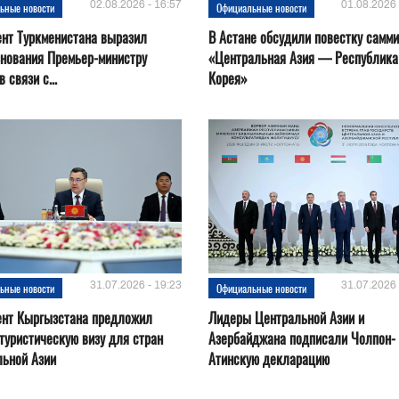
02.08.2026 - 16:57
01.08.2026 
ьные новости
Официальные новости
нт Туркменистана выразил
В Астане обсудили повестку самми
нования Премьер-министру
«Центральная Азия — Республика
 связи с...
Корея»
31.07.2026 - 19:23
31.07.2026 
ьные новости
Официальные новости
ент Кыргызстана предложил
Лидеры Центральной Азии и
туристическую визу для стран
Азербайджана подписали Чолпон-
льной Азии
Атинскую декларацию