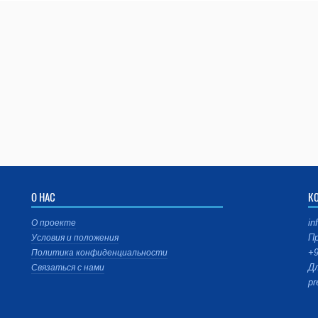
О НАС
К
in
О проекте
Пр
Условия и положения
+9
Политика конфиденциальности
Дл
Связаться с нами
pr