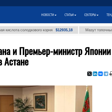
НОВОСТИ
СТАТЬИ
СЕКТОРЫ
ТЕН
$12935,18
ота солодкового корня
Мазут топочный малосе
ана и Премьер-министр Японии
в Астане