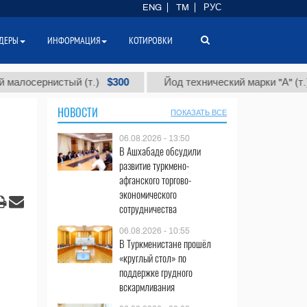
ENG
TM
РУС
ДЕРЫ
ИНФОРМАЦИЯ
КОТИРОВКИ
$300
$86 0
рнистый (т.)
Йод технический марки "А" (т.)
НОВОСТИ
ПОКАЗАТЬ ВСЕ
06.08.2026 - 13:50
В Ашхабаде обсудили
развитие туркмено-
афганского торгово-
экономического
сотрудничества
06.08.2026 - 10:55
В Туркменистане прошёл
«круглый стол» по
поддержке грудного
вскармливания