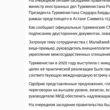
На очередном онлайн-заседании правительс
министр иностранных дел Туркменистана Ра
Президента Туркменистана Сердара Берды
рамках предстоящего в Астане Саммита «Ц
Как сообщают официальные туркменские С
подписанию двусторонних документах, ох
Затронув тему сотрудничества с Малайзией
вице-премьер, руководитель внешнеполити
укрепление межгосударственных отношени
Туркменистан в 2022 году выступила с ин
целях её практической реализации было пр
соответствующую международную встречу 
Одобрив представленные предложения, гла
переговорах на высшем уровне, визитах, в
руководителю МИД обеспечить надлежащую
На очередном заседании правительства был