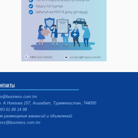
ОНТАКТЫ
fo@business.com.tm
. А.Ниязова 157, Ашгабат, Туркменистан, 744000
93 61 89 14 98
я размещения вакансий и объявлений:
ess@business.com.tm