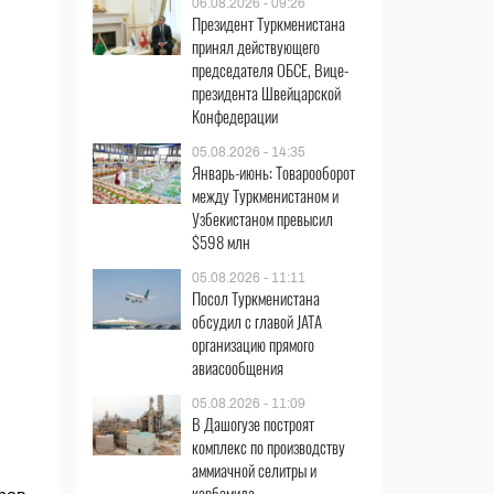
06.08.2026 - 09:26
Президент Туркменистана
принял действующего
председателя ОБСЕ, Вице-
президента Швейцарской
Конфедерации
05.08.2026 - 14:35
Январь-июнь: Товарооборот
между Туркменистаном и
Узбекистаном превысил
$598 млн
05.08.2026 - 11:11
Посол Туркменистана
обсудил с главой JATA
организацию прямого
авиасообщения
05.08.2026 - 11:09
В Дашогузе построят
комплекс по производству
аммиачной селитры и
карбамида