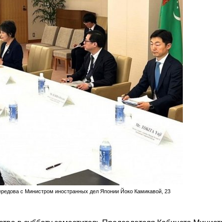
редова с Министром иностранных дел Японии Йоко Камикавой, 23