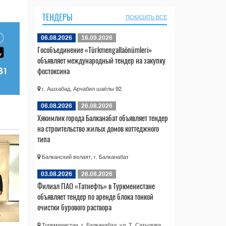
ТЕНДЕРЫ
ПОКАЗАТЬ ВСЕ
06.08.2026
16.09.2026
Гособъединение «Türkmengallaönümleri»
объявляет международный тендер на закупку
фостоксина
г. Ашхабад, Арчабил шаёлы 92
06.08.2026
26.08.2026
Хякимлик города Балканабат объявляет тендер
на строительство жилых домов коттеджного
типа
Балканский велаят, г. Балканабат
03.08.2026
28.08.2026
Филиал ПАО «Татнефть» в Туркменистане
объявляет тендер по аренде блока тонкой
очистки бурового раствора
Туркменистан, г. Балканабад, ул. Т. Сатылова,