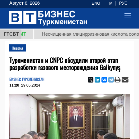
Август 8, 2026
ENG
TM
РУС
Toggl
navig
8 ТМТ
ГТСБТ
Неочищенная глицирризиновая кислота солодковог
Энергия
Туркменистан и CNPC обсудили второй этап
разработки газового месторождения Galkynyş
БИЗНЕС ТУРКМЕНИСТАН
11:20
29.05.2024