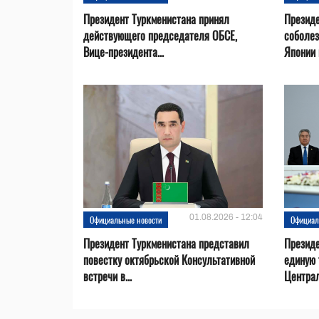
Президент Туркменистана принял
Президе
действующего председателя ОБСЕ,
соболез
Вице-президента...
Японии в
01.08.2026 - 12:04
Официальные новости
Официал
Президент Туркменистана представил
Презид
повестку октябрьской Консультативной
единую 
встречи в...
Центра