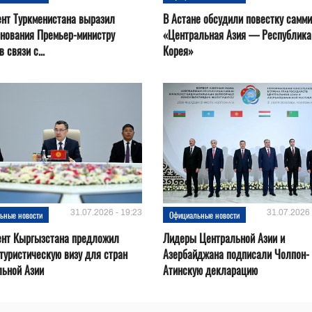
нт Туркменистана выразил
В Астане обсудили повестку самми
нования Премьер-министру
«Центральная Азия — Республика
 связи с...
Корея»
31.07.2026 - 19:23
31.07.2026 
ьные новости
Официальные новости
ент Кыргызстана предложил
Лидеры Центральной Азии и
туристическую визу для стран
Азербайджана подписали Чолпон-
льной Азии
Атинскую декларацию