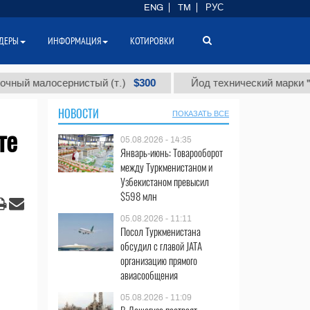
ENG
TM
РУС
ДЕРЫ
ИНФОРМАЦИЯ
КОТИРОВКИ
$300
алосернистый (т.)
Йод технический марки "А" (т.)
НОВОСТИ
ПОКАЗАТЬ ВСЕ
те
05.08.2026 - 14:35
Январь-июнь: Товарооборот
между Туркменистаном и
Узбекистаном превысил
$598 млн
05.08.2026 - 11:11
Посол Туркменистана
обсудил с главой JATA
организацию прямого
авиасообщения
05.08.2026 - 11:09