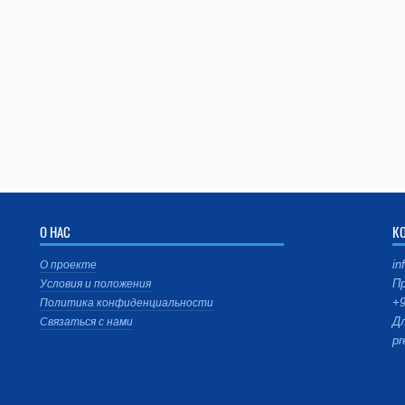
О НАС
К
in
О проекте
Пр
Условия и положения
+9
Политика конфиденциальности
Дл
Связаться с нами
pr