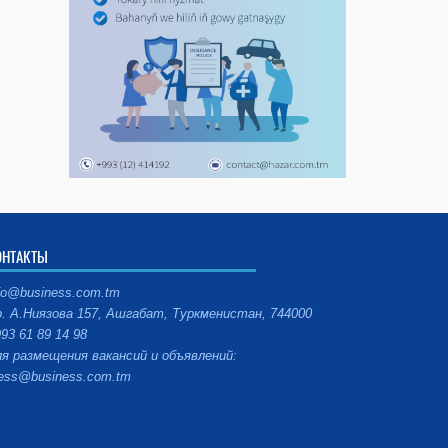
ОНТАКТЫ
fo@business.com.tm
. А.Ниязова 157, Ашгабат, Туркменистан, 744000
93 61 89 14 98
я размещения вакансий и объявлений:
ess@business.com.tm