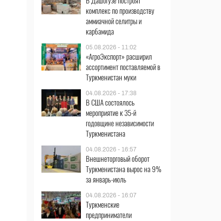
В Дашогузе построят
комплекс по производству
аммиачной селитры и
карбамида
05.08.2026 - 11:02
«АгроЭкспорт» расширил
ассортимент поставляемой в
Туркменистан муки
04.08.2026 - 17:38
В США состоялось
мероприятие к 35-й
годовщине независимости
Туркменистана
04.08.2026 - 16:57
Внешнеторговый оборот
Туркменистана вырос на 9%
за январь-июль
04.08.2026 - 16:07
Туркменские
предприниматели