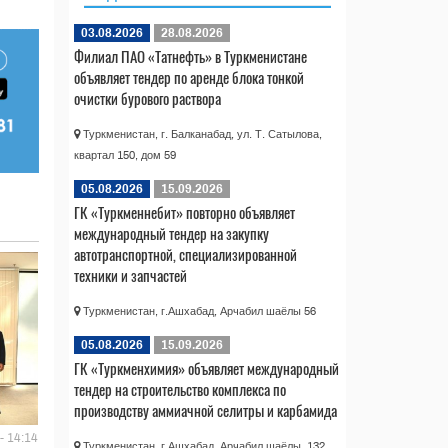
03.08.2026
28.08.2026
Филиал ПАО «Татнефть» в Туркменистане
объявляет тендер по аренде блока тонкой
очистки бурового раствора
Туркменистан, г. Балканабад, ул. Т. Сатылова,
квартал 150, дом 59
05.08.2026
15.09.2026
ГК «Туркменнебит» повторно объявляет
международный тендер на закупку
автотранспортной, специализированной
техники и запчастей
Туркменистан, г.Ашхабад, Арчабил шаёлы 56
05.08.2026
15.09.2026
ГК «Туркменхимия» объявляет международный
тендер на строительство комплекса по
производству аммиачной селитры и карбамида
- 14:14
Туркменистан, г.Ашхабад, Арчабил шаёлы, 132