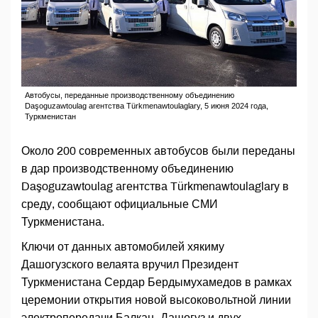
Автобусы, переданные производственному объединению
Daşoguzawtoulag агентства Türkmenawtoulaglary, 5 июня 2024 года,
Туркменистан
Около 200 современных автобусов были переданы
в дар производственному объединению
Daşoguzawtoulag агентства Türkmenawtoulaglary в
среду, сообщают официальные СМИ
Туркменистана.
Ключи от данных автомобилей хякиму
Дашогузского велаята вручил Президент
Туркменистана Сердар Бердымухамедов в рамках
церемонии открытия новой высоковольтной линии
электропередачи Балкан–Дашогуз и двух