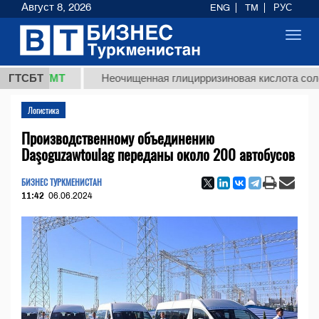
Август 8, 2026
ENG
TM
РУС
Toggl
navig
7,8 ТМТ
ГТСБТ
Неочищенная глицирризиновая кислота солодков
Логистика
Производственному объединению
Daşoguzawtoulag переданы около 200 автобусов
БИЗНЕС ТУРКМЕНИСТАН
11:42
06.06.2024