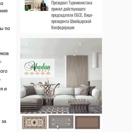
Президент Туркменистана
по
принял действующего
ания
председателя ОБСЕ, Вице-
президента Швейцарской
Конфедерации
ты по
иков
.
ного
.
я и
 за