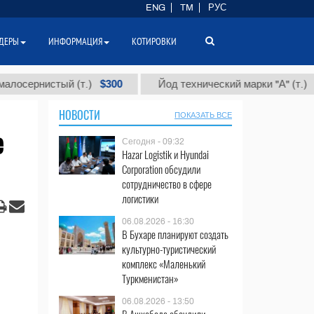
ENG
TM
РУС
ДЕРЫ
ИНФОРМАЦИЯ
КОТИРОВКИ
$300
$86 000
нистый (т.)
Йод технический марки "А" (т.)
НОВОСТИ
ПОКАЗАТЬ ВСЕ
е
Сегодня - 09:32
Hazar Logistik и Hyundai
Corporation обсудили
сотрудничество в сфере
логистики
06.08.2026 - 16:30
В Бухаре планируют создать
культурно-туристический
комплекс «Маленький
Туркменистан»
06.08.2026 - 13:50