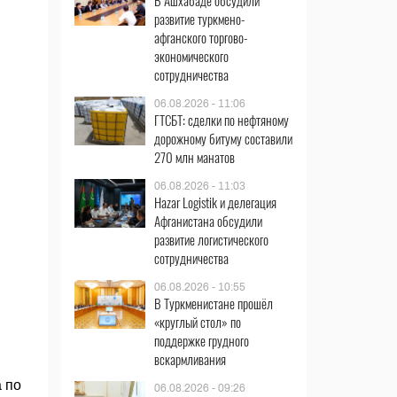
В Ашхабаде обсудили
развитие туркмено-
афганского торгово-
экономического
сотрудничества
06.08.2026 - 11:06
ГТСБТ: сделки по нефтяному
дорожному битуму составили
270 млн манатов
06.08.2026 - 11:03
Hazar Logistik и делегация
Афганистана обсудили
развитие логистического
сотрудничества
06.08.2026 - 10:55
В Туркменистане прошёл
«круглый стол» по
поддержке грудного
вскармливания
 по
06.08.2026 - 09:26