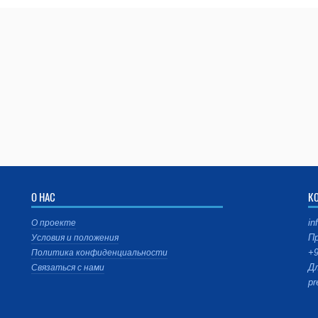
О НАС
К
in
О проекте
Пр
Условия и положения
+9
Политика конфиденциальности
Дл
Связаться с нами
pr