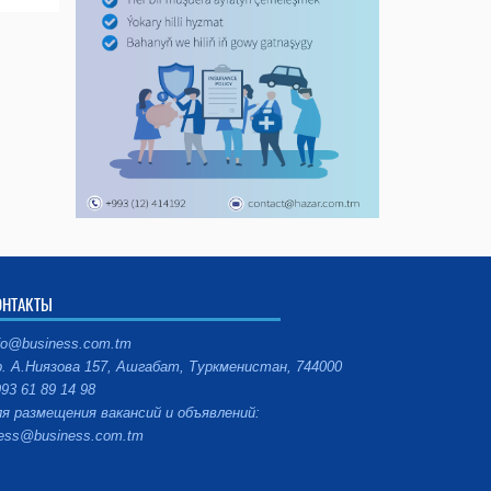
ОНТАКТЫ
fo@business.com.tm
. А.Ниязова 157, Ашгабат, Туркменистан, 744000
93 61 89 14 98
я размещения вакансий и объявлений:
ess@business.com.tm