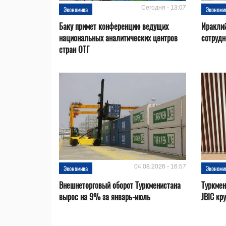
Сегодня - 13:07
Экономика
Экономи
Баку примет конференцию ведущих
Ираклий
национальных аналитических центров
сотрудн
стран ОТГ
04.08.2026 - 16:57
Экономика
Экономи
Внешнеторговый оборот Туркменистана
Туркмен
вырос на 9% за январь-июль
JBIC кр