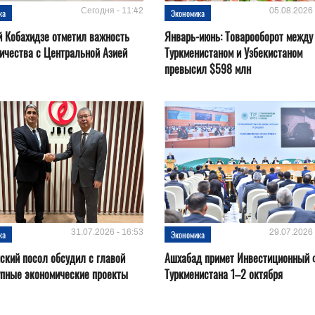
Сегодня - 11:42
05.08.2026 
ка
Экономика
 Кобахидзе отметил важность
Январь-июнь: Товарооборот между
ичества с Центральной Азией
Туркменистаном и Узбекистаном
превысил $598 млн
31.07.2026 - 16:53
29.07.2026 
ка
Экономика
ский посол обсудил с главой
Ашхабад примет Инвестиционный 
упные экономические проекты
Туркменистана 1–2 октября