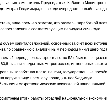
а, заявил заместитель Председателя Кабинета Министров 
джамырат Гелдимырадов в ходе очередного онлайн-засед
ана, вице-премьер отметил, что размеры заработной пла
 сопоставлении с соответствующим периодом 2023 года
од объем капиталовложений, освоенных за счёт всех источн
нта по сравнению с аналогичным периодом минувшего года
ваемый период велось строительство 52 объектов социаль
480,8 тысячи квадратных метров жилья, инженерных систем
ованы заработная плата, пенсии, государственные пособи
ана поручил вице-премьеру проводить необходимую
абильности макроэкономических показателей национальной
ссмотрены итоги работы отраслей национальной экономики