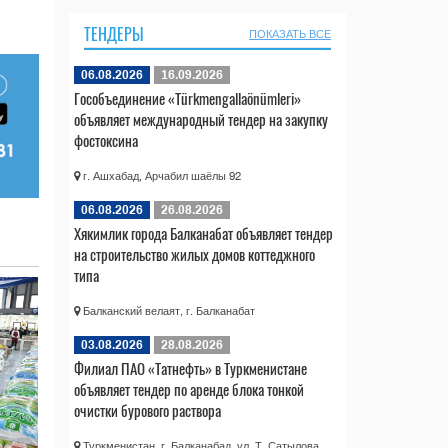
ТЕНДЕРЫ
ПОКАЗАТЬ ВСЕ
06.08.2026
16.09.2026
Гособъединение «Türkmengallaönümleri»
объявляет международный тендер на закупку
фостоксина
г. Ашхабад, Арчабил шаёлы 92
06.08.2026
26.08.2026
Хякимлик города Балканабат объявляет тендер
на строительство жилых домов коттеджного
типа
Балканский велаят, г. Балканабат
03.08.2026
28.08.2026
Филиал ПАО «Татнефть» в Туркменистане
объявляет тендер по аренде блока тонкой
очистки бурового раствора
Туркменистан, г. Балканабад, ул. Т. Сатылова,