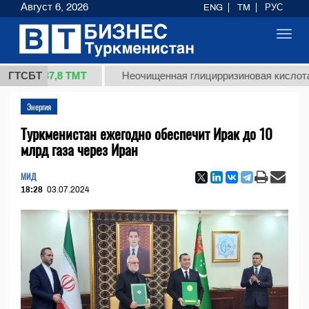
Август 6, 2026
ENG
TM
РУС
Toggl
navig
37,8 ТМТ
)
ГТСБТ
Неочищенная глицирризиновая кислота солод
Энергия
Туркменистан ежегодно обеспечит Ирак до 10
млрд газа через Иран
МИД
18:28
03.07.2024