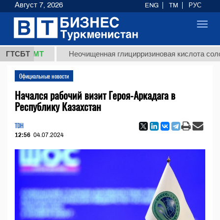
Август 7, 2026
ENG
TM
РУС
Toggl
navig
8 ТМТ
ГТСБТ
Неочищенная глицирризиновая кислота солодковог
Официальные новости
Начался рабочий визит Героя-Аркадага в
Республику Казахстан
TDH
12:56
04.07.2024