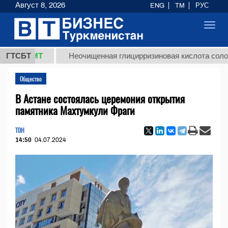
Август 8, 2026
ENG
TM
РУС
Toggl
navig
 ТМТ
ГТСБТ
Неочищенная глицирризиновая кислота солодкового
Общество
В Астане состоялась церемония открытия
памятника Махтумкули Фраги
TDH
14:50
04.07.2024