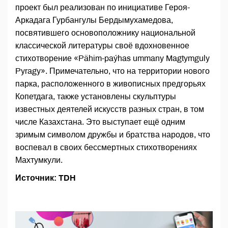
проект был реализован по инициативе Героя-
Аркадага Гурбангулы Бердымухамедова,
посвятившего основоположнику национальной
классической литературы своё вдохновенное
стихотворение «Pähim-paýhas ummany Magtymguly
Pyragy». Примечательно, что на территории нового
парка, расположенного в живописных предгорьях
Копетдага, также установлены скульптуры
известных деятелей искусств разных стран, в том
числе Казахстана. Это выступает ещё одним
зримым символом дружбы и братства народов, что
воспевал в своих бессмертных стихотворениях
Махтумкули.
Источник: TDH