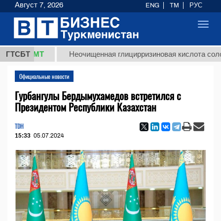
Август 7, 2026
ENG
TM
РУС
Toggl
navig
8 ТМТ
ГТСБТ
Неочищенная глицирризиновая кислота солодковог
Официальные новости
Гурбангулы Бердымухамедов встретился с
Президентом Республики Казахстан
TDH
15:33
05.07.2024