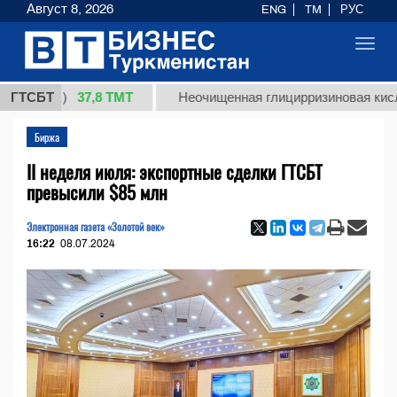
Август 8, 2026
ENG
TM
РУС
Toggl
navig
37,8 ТМТ
кг.)
ГТСБТ
Неочищенная глицирризиновая кислота со
Биржа
II неделя июля: экспортные сделки ГТСБТ
превысили $85 млн
Электронная газета «Золотой век»
16:22
08.07.2024