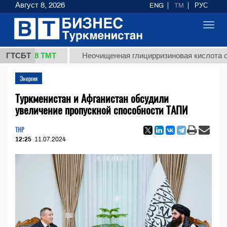
Август 8, 2026
ENG
TM
РУС
Toggl
navig
37,8 ТМТ
ГТСБТ
Неочищенная глицирризиновая кислота солодк
Энергия
Туркменистан и Афганистан обсудили
увеличение пропускной способности ТАПИ
THP
12:25
11.07.2024