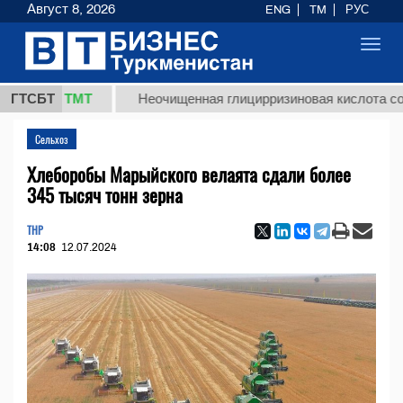
Август 8, 2026
ENG
TM
РУС
Toggl
navig
7,8 ТМТ
ГТСБТ
Неочищенная глицирризиновая кислота солодков
Сельхоз
Хлеборобы Марыйского велаята сдали более
345 тысяч тонн зерна
THP
14:08
12.07.2024