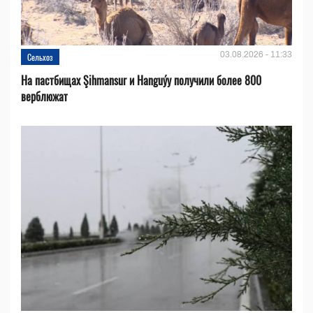
03.08.2026 - 11:33
Сельхоз
На пастбищах Şihmansur и Hanguýy получили более 800
верблюжат