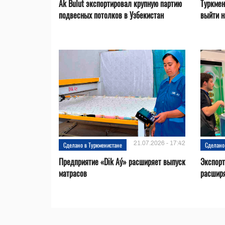
Ak Bulut экспортировал крупную партию
Туркмен
подвесных потолков в Узбекистан
выйти н
21.07.2026 - 17:42
Сделано в Туркменистане
Сделано
Предприятие «Dik Aý» расширяет выпуск
Экспорт
матрасов
расширя