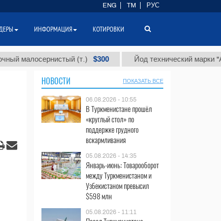
ENG
TM
РУС
ДЕРЫ
ИНФОРМАЦИЯ
КОТИРОВКИ
$300
$
лосернистый (т.)
Йод технический марки "А" (т.)
НОВОСТИ
ПОКАЗАТЬ ВСЕ
06.08.2026 - 10:55
В Туркменистане прошёл
«круглый стол» по
поддержке грудного
вскармливания
05.08.2026 - 14:35
Январь-июнь: Товарооборот
между Туркменистаном и
Узбекистаном превысил
$598 млн
05.08.2026 - 11:11