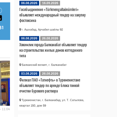
06.08.2026
16.09.2026
Гособъединение «Türkmengallaönümleri»
объявляет международный тендер на закупку
фостоксина
г. Ашхабад, Арчабил шаёлы 92
06.08.2026
26.08.2026
Хякимлик города Балканабат объявляет тендер
на строительство жилых домов коттеджного
типа
Балканский велаят, г. Балканабат
03.08.2026
28.08.2026
Филиал ПАО «Татнефть» в Туркменистане
объявляет тендер по аренде блока тонкой
очистки бурового раствора
Туркменистан, г. Балканабад, ул. Т. Сатылова,
квартал 150, дом 59
- 11:04