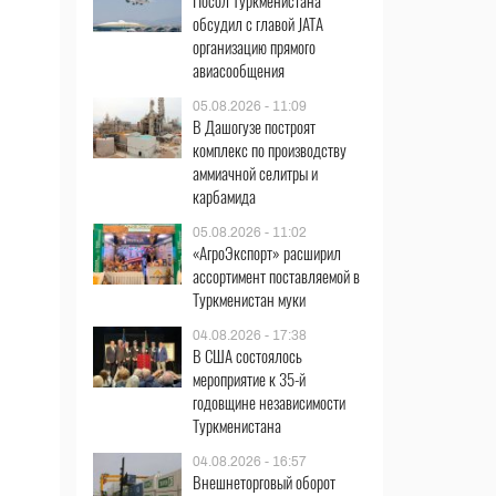
Посол Туркменистана
обсудил с главой JATA
организацию прямого
авиасообщения
05.08.2026 - 11:09
В Дашогузе построят
комплекс по производству
аммиачной селитры и
карбамида
05.08.2026 - 11:02
«АгроЭкспорт» расширил
ассортимент поставляемой в
Туркменистан муки
04.08.2026 - 17:38
В США состоялось
мероприятие к 35-й
годовщине независимости
Туркменистана
04.08.2026 - 16:57
Внешнеторговый оборот
в