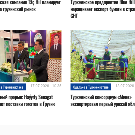
ская компания Täç Hil планирует
Туркменское предприятие Blue Hill
а грузинский рынок
наращивает экспорт бумаги в стр
СНГ
17.07.2026 - 10:35
13.07.2026 
 в Туркменистане
Сделано в Туркменистане
ный прорыв: Haýyrly Senagat
Туркменский консорциум «Миве»
ет поставки томатов в Грузию
экспортировал первый урожай ябл