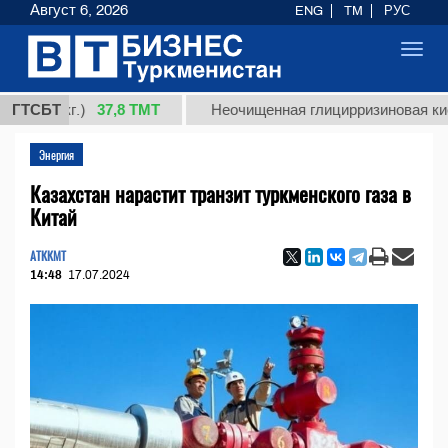
Август 6, 2026
ENG
TM
РУС
Toggl
navig
37,8 ТМТ
 (кг.)
ГТСБТ
Неочищенная глицирризиновая кислота 
Энергия
Казахстан нарастит транзит туркменского газа в
Китай
АТККМТ
14:48
17.07.2024