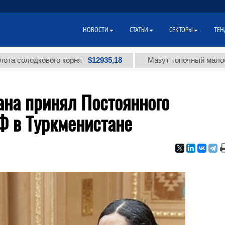
НОВОСТИ
СТАТЬИ
СЕКТОРЫ
ТЕН
$12935,18
лодкового корня
Мазут топочный малосернисты
ана принял Постоянного
 в Туркменистане