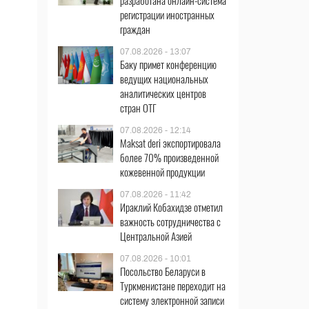
разработана онлайн-система
регистрации иностранных
граждан
07.08.2026 - 13:07
Баку примет конференцию
ведущих национальных
аналитических центров
стран ОТГ
07.08.2026 - 12:14
Maksat deri экспортировала
более 70% произведенной
кожевенной продукции
07.08.2026 - 11:42
Ираклий Кобахидзе отметил
важность сотрудничества с
Центральной Азией
07.08.2026 - 10:01
Посольство Беларуси в
Туркменистане переходит на
систему электронной записи