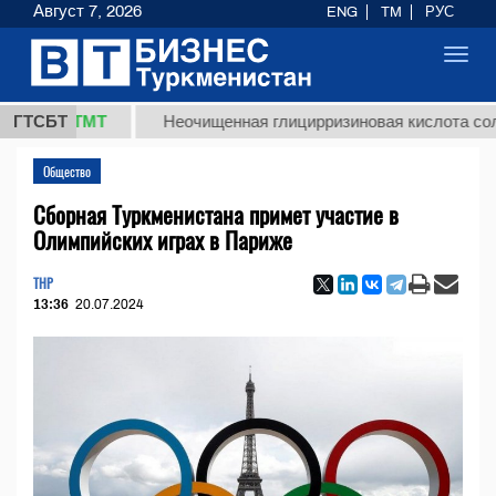
Август 7, 2026
ENG
TM
РУС
Toggl
navig
,8 ТМТ
ГТСБТ
Неочищенная глицирризиновая кислота солодково
Общество
Сборная Туркменистана примет участие в
Олимпийских играх в Париже
THP
13:36
20.07.2024