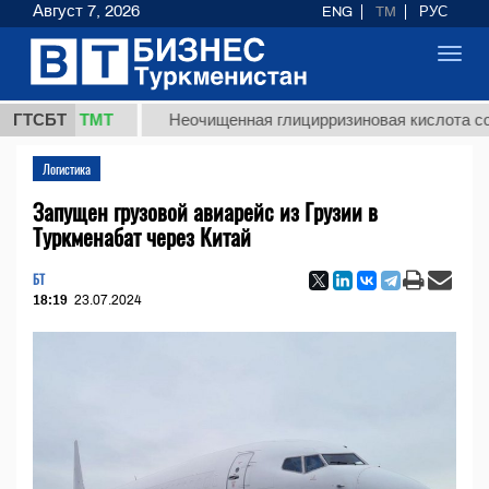
Август 7, 2026
ENG
TM
РУС
Toggl
navig
7,8 ТМТ
ГТСБТ
Неочищенная глицирризиновая кислота солодков
Логистика
Запущен грузовой авиарейс из Грузии в
Туркменабат через Китай
БТ
18:19
23.07.2024