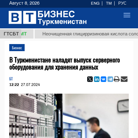
Август 8, 2026
ENG
TM
РУС
Toggl
navig
 ТМТ
ГТСБТ
Неочищенная глицирризиновая кислота солодкового
Бизнес
В Туркменистане наладят выпуск серверного
оборудования для хранения данных
БТ
12:22
27.07.2024