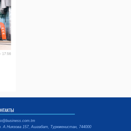
- 17:56
ОНТАКТЫ
fo@business.com.tm
. А.Ниязова 157, Ашгабат, Туркменистан, 744000