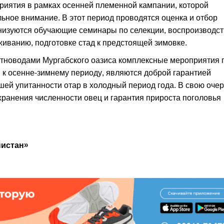
приятия в рамках осенней племенной кампании, которой
ное внимание. В этот период проводятся оценка и отбор
анизуются обучающие семинары по селекции, воспроизводст
иванию, подготовке стад к предстоящей зимовке.
тноводами Мургабского оазиса комплексные мероприятия 
в к осенне-зимнему периоду, являются доброй гарантией
шей упитанности отар в холодный период года. В свою оче
охранения численности овец и гарантия прироста поголовья
нистан»