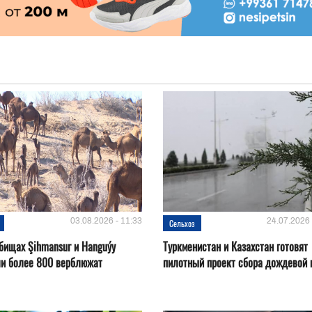
03.08.2026 - 11:33
24.07.2026 
Сельхоз
бищах Şihmansur и Hanguýy
Туркменистан и Казахстан готовят
ли более 800 верблюжат
пилотный проект сбора дождевой