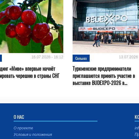
16.07.2026 - 16:12
13.07.2026 
Сельхоз
динг «Миве» впервые начнёт
Туркменские предприниматели
ировать черешню в страны СНГ
приглашаются принять участие в
выставке BUDEXPO-2026 в...
О НАС
К
in
О проекте
Пр
Условия и положения