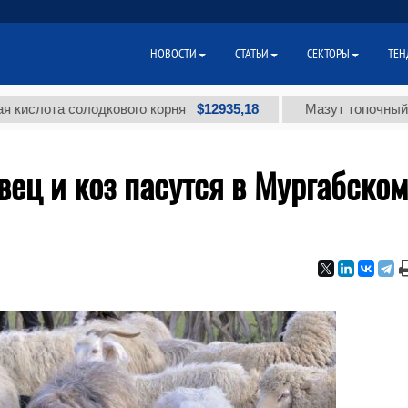
НОВОСТИ
СТАТЬИ
СЕКТОРЫ
ТЕН
$12935,18
а солодкового корня
Мазут топочный малосерн
вец и коз пасутся в Мургабском