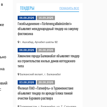
 в
ТЕНДЕРЫ
ПОКАЗАТЬ ВСЕ
06.08.2026
16.09.2026
Гособъединение «Türkmengallaönümleri»
уже
объявляет международный тендер на закупку
фостоксина
г. Ашхабад, Арчабил шаёлы 92
06.08.2026
26.08.2026
Хякимлик города Балканабат объявляет тендер
льно
на строительство жилых домов коттеджного
типа
 на
Балканский велаят, г. Балканабат
03.08.2026
28.08.2026
овий
Филиал ПАО «Татнефть» в Туркменистане
с
объявляет тендер по аренде блока тонкой
очистки бурового раствора
Туркменистан, г. Балканабад, ул. Т. Сатылова,