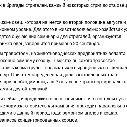
в бригады стригалей, каждый из которых стриг до ста овец
ижке овец, которая начнётся во второй половине августа и
ионном уровне. Для этого в животноводческих хозяйствах 
одятся обучающие семинары для стригалей, организуются
трижка овец завершится примерно 20 сентября.
м травостоем, на животноводческих предприятиях велаята
 осенне-зимнему сезону. В местах высокого травостоя
ивались корма грубостебельчатых и выращенных на специа
тур. При этом определённая доля заготовленных трав
я при необходимости, а всё остальное транспортировалось
ами и другой техникой.
и сейчас, и продолжится он в зависимости от погодных усл
м же кормозаготовительная кампания проходит параллельно 
дами в данный период года: ремонтом агилов и кошар,
 запасов концентрированных кормов.