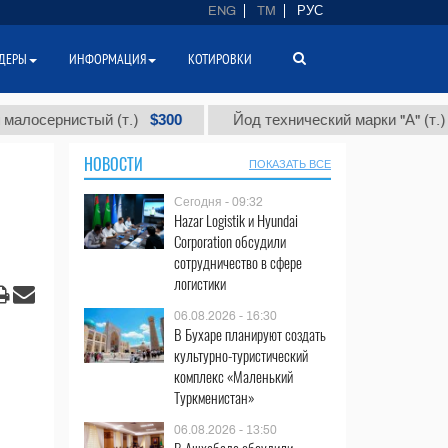
ENG
TM
РУС
ДЕРЫ
ИНФОРМАЦИЯ
КОТИРОВКИ
$300
$86 000
истый (т.)
Йод технический марки "А" (т.)
НОВОСТИ
ПОКАЗАТЬ ВСЕ
Сегодня - 09:32
Hazar Logistik и Hyundai
Corporation обсудили
сотрудничество в сфере
логистики
06.08.2026 - 16:30
В Бухаре планируют создать
культурно-туристический
комплекс «Маленький
Туркменистан»
06.08.2026 - 13:50