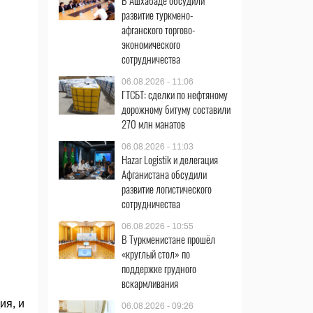
В Ашхабаде обсудили
развитие туркмено-
афганского торгово-
экономического
сотрудничества
06.08.2026 - 11:06
ГТСБТ: сделки по нефтяному
дорожному битуму составили
270 млн манатов
06.08.2026 - 11:03
Hazar Logistik и делегация
Афганистана обсудили
развитие логистического
сотрудничества
06.08.2026 - 10:55
В Туркменистане прошёл
«круглый стол» по
поддержке грудного
вскармливания
ия, и
06.08.2026 - 09:26