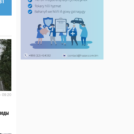
- 09:20
 воды