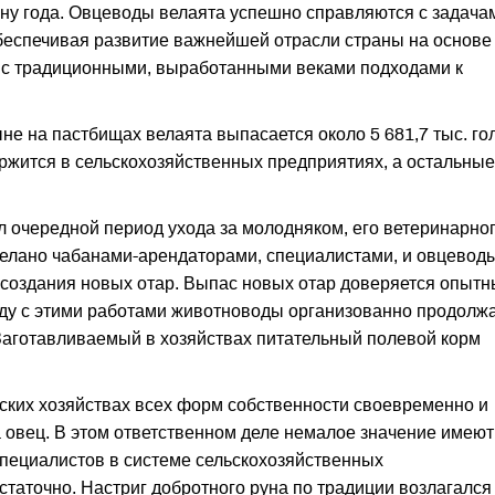
ну года. Овцеводы велаята успешно справляются с задача
обеспечивая развитие важнейшей отрасли страны на основе
 с традиционными, выработанными веками подходами к
ыне на пастбищах велаята выпасается около 5 681,7 тыс. го
держится в сельскохозяйственных предприятиях, а остальные
 очередной период ухода за молодняком, его ветеринарно
делано чабанами-арендаторами, специалистами, и овцевод
 создания новых отар. Выпас новых отар доверяется опыт
яду с этими работами животноводы организованно продолж
 Заготавливаемый в хозяйствах питательный полевой корм
ских хозяйствах всех форм собственности своевременно и
 овец. В этом ответственном деле немалое значение имеют
 специалистов в системе сельскохозяйственных
таточно. Настриг добротного руна по традиции возлагался