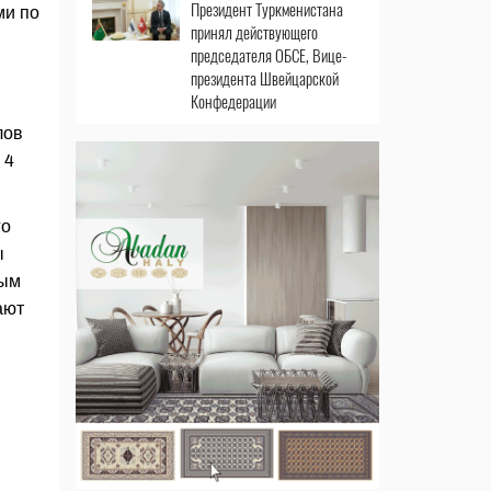
Президент Туркменистана
ми по
принял действующего
председателя ОБСЕ, Вице-
президента Швейцарской
Конфедерации
лов
 4
го
ы
ным
ают