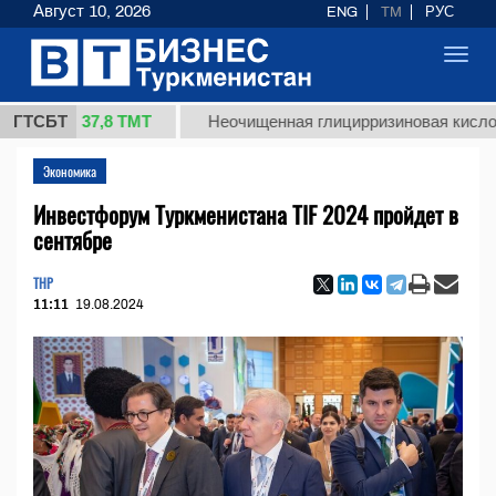
Август 10, 2026
ENG
TM
РУС
Toggl
navig
37,8 ТМТ
.)
ГТСБТ
Неочищенная глицирризиновая кислота соло
Экономика
Инвестфорум Туркменистана TIF 2024 пройдет в
сентябре
THP
11:11
19.08.2024