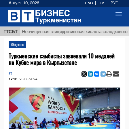
Август 10, 2026
ENG
TM
РУС
Toggl
navig
$
ГТСБТ
Неочищенная глицирризиновая кислота солодкового корня
Общество
Туркменские самбисты завоевали 10 медалей
на Кубке мира в Кыргызстане
БТ
12:01
23.08.2024