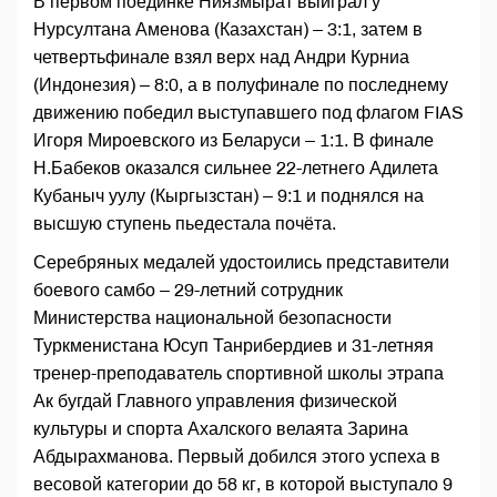
В первом поединке Ниязмырат выиграл у
Нурсултана Аменова (Казахстан) – 3:1, затем в
четвертьфинале взял верх над Андри Курниа
(Индонезия) – 8:0, а в полуфинале по последнему
движению победил выступавшего под флагом FIAS
Игоря Мироевского из Беларуси – 1:1. В финале
Н.Бабеков оказался сильнее 22-летнего Адилета
Кубаныч уулу (Кыргызстан) – 9:1 и поднялся на
высшую ступень пьедестала почёта.
Серебряных медалей удостоились представители
боевого самбо – 29-летний сотрудник
Министерства национальной безопасности
Туркменистана Юсуп Танрибердиев и 31-летняя
тренер-преподаватель спортивной школы этрапа
Ак бугдай Главного управления физической
культуры и спорта Ахалского велаята Зарина
Абдырахманова. Первый добился этого успеха в
весовой категории до 58 кг, в которой выступало 9