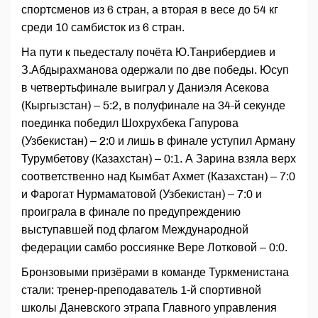
спортсменов из 6 стран, а вторая в весе до 54 кг
среди 10 самбисток из 6 стран.
На пути к пьедесталу почёта Ю.Танрибердиев и
З.Абдырахманова одержали по две победы. Юсуп
в четвертьфинале выиграл у Даниэля Асекова
(Кыргызстан) – 5:2, в полуфинале на 34-й секунде
поединка победил Шохрухбека Гапурова
(Узбекистан) – 2:0 и лишь в финале уступил Арману
Турумбетову (Казахстан) – 0:1. А Зарина взяла верх
соответственно над Кымбат Ахмет (Казахстан) – 7:0
и Фарогат Нурмаматовой (Узбекистан) – 7:0 и
проиграла в финале по предупреждению
выступавшей под флагом Международной
федерации самбо россиянке Вере Лотковой – 0:0.
Бронзовыми призёрами в команде Туркменистана
стали: тренер-преподаватель 1-й спортивной
школы Даневского этрапа Главного управления