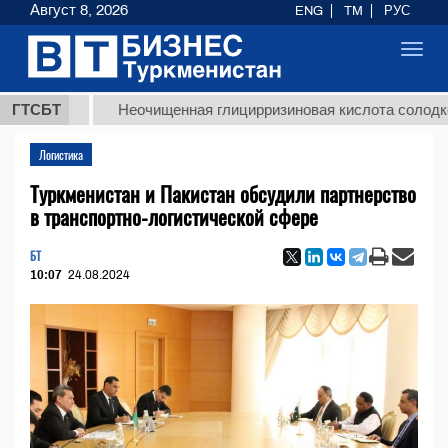
Август 8, 2026
ENG
TM
РУС
Toggl
navig
МТ
ГТСБТ
Неочищенная глицирризиновая кислота солодкового к
Логистика
Туркменистан и Пакистан обсудили партнерство
в транспортно-логистической сфере
БТ
10:07
24.08.2024