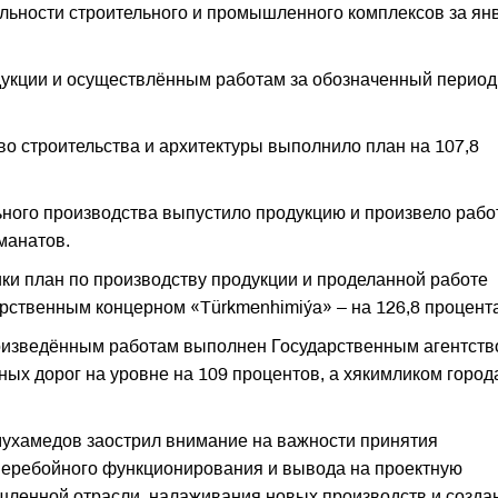
льности строительного и промышленного комплексов за ян
одукции и осуществлённым работам за обозначенный период
во строительства и архитектуры выполнило план на 107,8
ного производства выпустило продукцию и произвело раб
манатов.
ки план по производству продукции и проделанной работе
арственным концерном «Türkmenhimiýa» – на 126,8 процента
оизведённым работам выполнен Государственным агентст
ых дорог на уровне на 109 процентов, а хякимликом город
ухамедов заострил внимание на важности принятия
перебойного функционирования и вывода на проектную
ленной отрасли, налаживания новых производств и созда