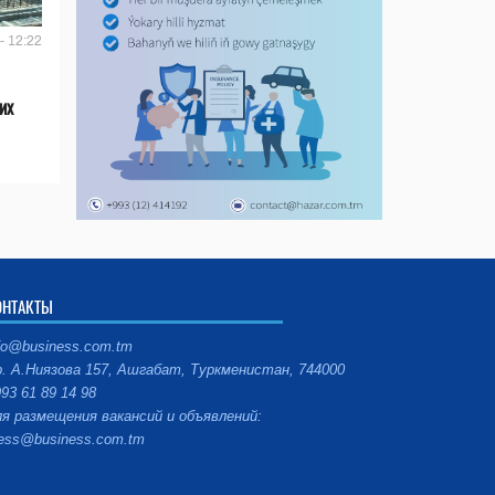
- 12:22
их
ОНТАКТЫ
fo@business.com.tm
. А.Ниязова 157, Ашгабат, Туркменистан, 744000
93 61 89 14 98
я размещения вакансий и объявлений:
ess@business.com.tm