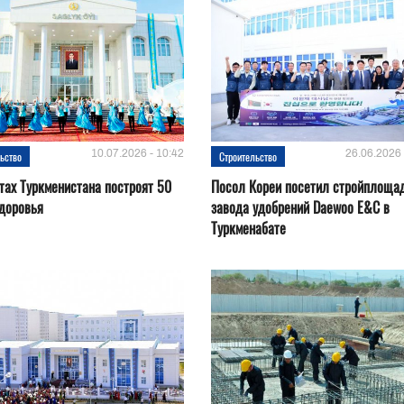
10.07.2026 - 10:42
26.06.2026 
ьство
Строительство
тах Туркменистана построят 50
Посол Кореи посетил стройплоща
доровья
завода удобрений Daewoo E&C в
Туркменабате