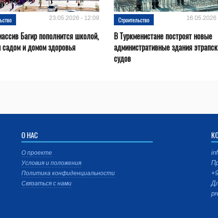
23.05.2026 - 12:09
16.05.2026 
ьство
Строительство
ассив Багир пополнится школой,
В Туркменистане построят новые
 садом и домом здоровья
административные здания этрапск
судов
О НАС
К
in
О проекте
Пр
Условия и положения
+9
Политика конфиденциальности
Дл
Связаться с нами
pr