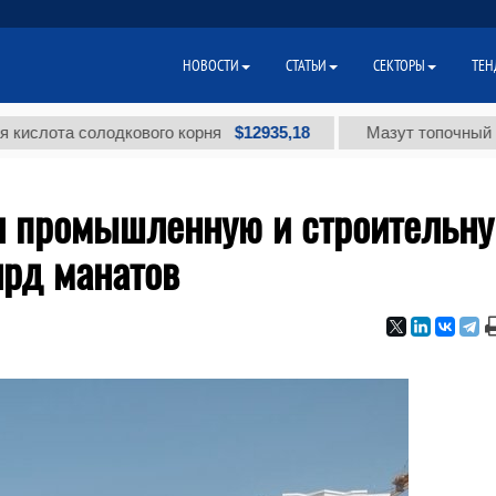
НОВОСТИ
СТАТЬИ
СЕКТОРЫ
ТЕН
$12935,18
та солодкового корня
Мазут топочный малосе
л промышленную и строительн
лрд манатов