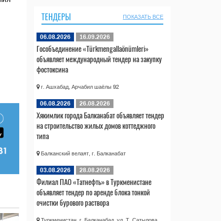
ТЕНДЕРЫ
ПОКАЗАТЬ ВСЕ
06.08.2026
16.09.2026
Гособъединение «Türkmengallaönümleri»
объявляет международный тендер на закупку
фостоксина
г. Ашхабад, Арчабил шаёлы 92
06.08.2026
26.08.2026
Хякимлик города Балканабат объявляет тендер
на строительство жилых домов коттеджного
типа
Балканский велаят, г. Балканабат
03.08.2026
28.08.2026
Филиал ПАО «Татнефть» в Туркменистане
объявляет тендер по аренде блока тонкой
очистки бурового раствора
Туркменистан, г. Балканабад, ул. Т. Сатылова,