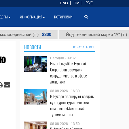
ENG
TM
РУС
ДЕРЫ
ИНФОРМАЦИЯ
КОТИРОВКИ
$300
$86 00
рнистый (т.)
Йод технический марки "А" (т.)
НОВОСТИ
ПОКАЗАТЬ ВСЕ
ую
Сегодня - 09:32
Hazar Logistik и Hyundai
Corporation обсудили
сотрудничество в сфере
логистики
06.08.2026 - 16:30
В Бухаре планируют создать
культурно-туристический
комплекс «Маленький
Туркменистан»
06.08.2026 - 13:50