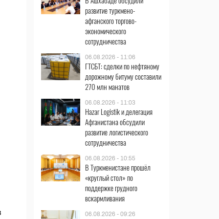
В Ашхабаде обсудили
развитие туркмено-
афганского торгово-
экономического
сотрудничества
06.08.2026 - 11:06
ГТСБТ: сделки по нефтяному
дорожному битуму составили
270 млн манатов
06.08.2026 - 11:03
Hazar Logistik и делегация
Афганистана обсудили
развитие логистического
сотрудничества
06.08.2026 - 10:55
В Туркменистане прошёл
«круглый стол» по
поддержке грудного
вскармливания
в
06.08.2026 - 09:26