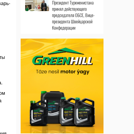
Президент Туркменистана
варь-
принял действующего
председателя ОБСЕ, Вице-
президента Швейцарской
Конфедерации
оты
.
вом
а
ния