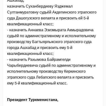
Ашхабад;
назначить Суханбердиеву Язджемал
Султанмуратовну судьёй Акдепинского этрапского
суда Дашогузского велаята и присвоить ей 5-й
квалификационный класс;
- назначить Аннаева Эзизмырата Акмырадовича
судьёй по административному и исполнительному
производству Багтыярлыкского этрапского суда
города Ашхабад и присвоить ему 5-й
квалификационный класс;
- назначить Рахымова Байрамгелди
Чарыбердиевича судьёй по административному и
исполнительному производству Керкинского
этрапского суда Лебапского велаята и присвоить
ему 5-й квалификационный класс.
Президент Туркменистана,