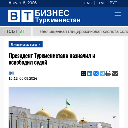
Август 6, 2026
ENG
TM
РУС
Toggl
navig
 ТМТ
ГТСБТ
Неочищенная глицирризиновая кислота солодкового
Официальные новости
Президент Туркменистана назначил и
освободил судей
TDH
10:12
05.09.2024