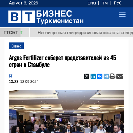
Август 6, 2026
ENG
TM
РУС
Toggl
navig
ТМТ
ГТСБТ
Неочищенная глицирризиновая кислота солодкового 
Бизнес
Argus Fertilizer соберет представителей из 45
стран в Стамбуле
БТ
13:23
12.09.2024