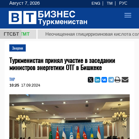
Август 7, 2026
ENG
TM
РУС
Toggl
navig
,8 ТМТ
ГТСБТ
Неочищенная глицирризиновая кислота солодково
Энергия
Туркменистан принял участие в заседании
министров энергетики ОТГ в Бишкеке
THP
10:25
17.09.2024