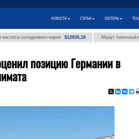
НОВОСТИ
СТАТЬИ
СЕКТОРЫ
ТЕН
$12935,18
а солодкового корня
Мазут топочный малосерн
оценил позицию Германии в
лимата