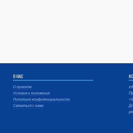
О НАС
К
in
О проекте
Пр
Условия и положения
+9
Политика конфиденциальности
Дл
Связаться с нами
pr