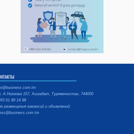
ОНТАКТЫ
fo@business.com.tm
. А.Ниязова 157, Ашгабат, Туркменистан, 744000
93 61 89 14 98
я размещения вакансий и объявлений:
ess@business.com.tm