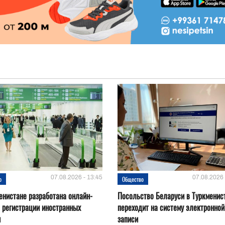
07.08.2026 - 13:45
07.08.2026 
о
Общество
енистане разработана онлайн-
Посольство Беларуси в Туркменис
 регистрации иностранных
переходит на систему электронной
н
записи