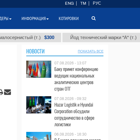
ENG
TM
РУС
ДЕРЫ
ИНФОРМАЦИЯ
КОТИРОВКИ
$300
$86 000
истый (т.)
Йод технический марки "А" (т.)
НОВОСТИ
ПОКАЗАТЬ ВСЕ
07.08.2026 - 13:07
Баку примет конференцию
ведущих национальных
аналитических центров
стран ОТГ
07.08.2026 - 09:32
Hazar Logistik и Hyundai
Corporation обсудили
сотрудничество в сфере
логистики
06.08.2026 - 16:30