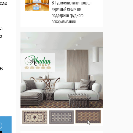
В Туркменистане прошёл
сах
«круглый стол» по
поддержке грудного
вскармливания
ва
ю
 В