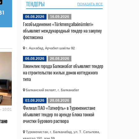
ТЕНДЕРЫ
ПОКАЗАТЬ ВСЕ
06.08.2026
16.09.2026
Гособъединение «Türkmengallaönümleri»
объявляет международный тендер на закупку
фостоксина
г. Ашхабад, Арчабил шаёлы 92
06.08.2026
26.08.2026
Хякимлик города Балканабат объявляет тендер
на строительство жилых домов коттеджного
типа
Балканский велаят, г. Балканабат
03.08.2026
28.08.2026
Филиал ПАО «Татнефть» в Туркменистане
- 10:01
объявляет тендер по аренде блока тонкой
очистки бурового раствора
тане
Туркменистан, г. Балканабад, ул. Т. Сатылова,
квартал 150, дом 59