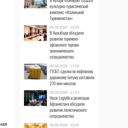
В Бухаре планируют создать
культурно-туристический
комплекс «Маленький
Туркменистан»
06.08.2026 - 13:50
В Ашхабаде обсудили
развитие туркмено-
афганского торгово-
экономического
сотрудничества
06.08.2026 - 11:06
ГТСБТ: сделки по нефтяному
дорожному битуму составили
270 млн манатов
06.08.2026 - 11:03
Hazar Logistik и делегация
Афганистана обсудили
развитие логистического
сотрудничества
ная
06.08.2026 - 10:55