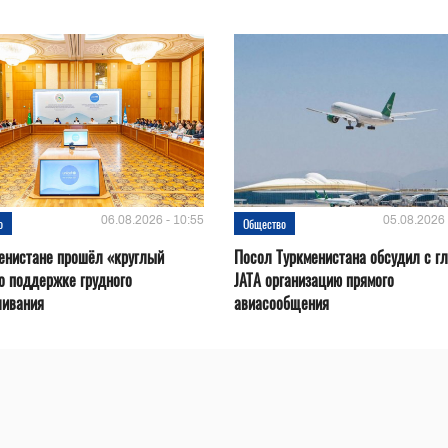
06.08.2026 - 10:55
05.08.2026 
о
Общество
енистане прошёл «круглый
Посол Туркменистана обсудил с г
о поддержке грудного
JATA организацию прямого
ливания
авиасообщения