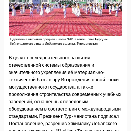
Церемония открытия средней школы №61 в генгешлике Бургучы
Койтендагского этрапа Лебапского велаята, Туркменистан
В целях последовательного развития
отечественной системы образования и
значительного укрепления её материально-
технической базы в эру Возрождения новой эпохи
могущественного государства, а также
продолжения строительства современных учебных
заведений, оснащённых передовым
оборудованием в соответствии с международными
стандартами, Президент Туркменистана подписал
Постановление, разрешив хякимлику Лебапского
велаята заключить с ИП «Ussa Tirkeş» контракт на