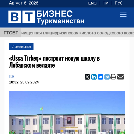
Август 6, 2026
ENG
TM
РУС
Toggl
navig
$129
Неочищенная глицирризиновая кислота солодкового корня
ГТСБТ
Строительство
«Ussa Tirkeş» построит новую школу в
Лебапском велаяте
TDH
10:32
23.09.2024