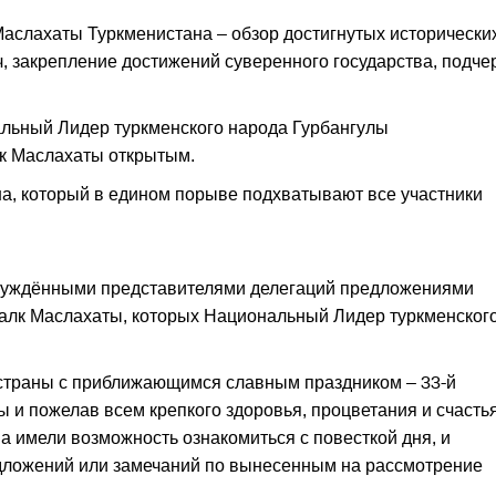
Маслахаты Туркменистана – обзор достигнутых исторически
, закреп­ление достижений суверенного государства, подче
льный Лидер туркменского народа Гурбангулы
к Маслахаты открытым.
а, который в едином порыве подхватывают все участники
бсуждёнными представителями делегаций предложениями
алк Маслахаты, которых Национальный Лидер туркменског
страны с приближающимся славным праздником – 33-й
 и пожелав всем крепкого здоровья, процветания и счастья
а имели возможность ознакомиться с повесткой дня, и
дложений или замечаний по вынесенным на рассмотрение