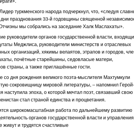
Фраги».
идер туркменского народа подчеркнул, что, «следуя слав
 дни празднования 33-й годовщины священной независимо
Отчизны мы собрались на заседание Халк Маслахаты».
ие руководители органов государственной власти, входящи
утаты Меджлиса, руководители министерств и отраслевых
ных организаций, хякимы велаятов, этрапов и городов, чл
лахаты, почётные старейшины, седовласые матери,
ов страны, а также приглашённые гости.
ие со дня рождения великого поэта-мыслителя Махтумкули
отую сокровищницу мировой литературы, – напомнил Герой
ня наступила эпоха, о которой мечтал поэт, связавший свою
енистан стал страной единства и процветания.
дится широкомасштабная работа по дальнейшему развитию
еятельность органов государственной власти и управления
е живут и трудятся счастливые