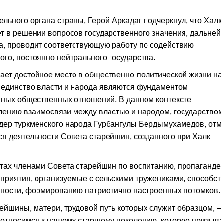
льного органа страны, Герой-Аркадаг подчеркнул, что Хал
ет в решении вопросов государственного значения, дальне
а, проводит соответствующую работу по содействию
го, постоянно нейтрального государства.
мает достойное место в общественно-политической жизни н
е единство власти и народа являются фундаментом
нных общественных отношений. В данном контексте
лению взаимосвязи между властью и народом, государство
дер туркменского народа Гурбангулы Бердымухамедов, отм
ся деятельности Совета старейшин, созданного при Халк
стах членами Совета старейшин по воспитанию, пропаганде
приятия, организуемые с сельскими тружениками, способс
тности, формированию патриотично настроенных потомков.
ейшины, матери, трудовой путь которых служит образцом, –
 относимся к нашему старшему поколению, которое призыв