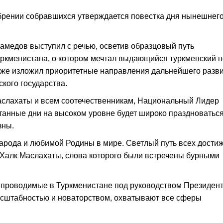
брении собравшихся утверждается повестка дня нынешнег
амедов выступил с речью, осветив образцовый путь
ркменистана, о котором мечтал выдающийся туркменский п
акже изложил приоритетные направления дальнейшего разв
ского государства.
аслахаты и всем соотечественникам, Национальный Лидер
итанные дни на высоком уровне будет широко праздноваться
зны.
народа и любимой Родины в мире. Светлый путь всех дости
 Халк Маслахаты, слова которого были встречены бурными
, проводимые в Туркменистане под руководством Президен
сштабностью и новаторством, охватывают все сферы