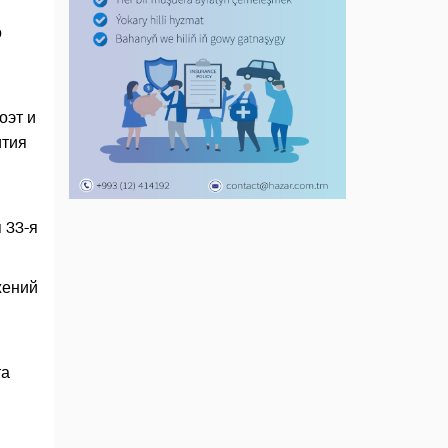
о
оэт и
ития
 33-я
жений
та