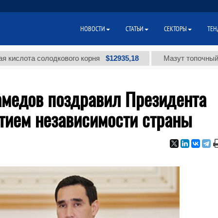
НОВОСТИ
СТАТЬИ
СЕКТОРЫ
ТЕН
$12935,18
 солодкового корня
Мазут топочный малосерн
медов поздравил Президента
етием независимости страны