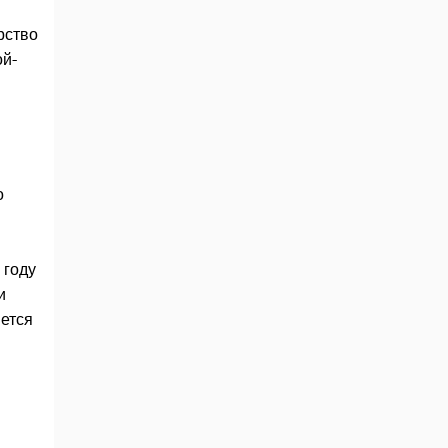
рство
ой-
о
 году
и
яется
в