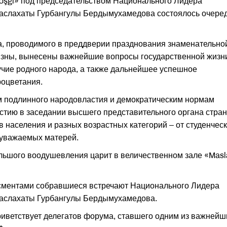
köşgi» под председательством Национального Лидера
Маслахаты Гурбангулы Бердымухамедова состоялось очере
, проводимого в преддверии празднования знаменательно
изны, вынесены важнейшие вопросы государственной жизн
учие родного народа, а также дальнейшее успешное
роцветания.
 подлинного народовластия и демократическим нормам
астию в заседании высшего представительного органа стра
 населения и разных возрастных категорий – от студенчес
 уважаемых матерей.
ьшого воодушевления царит в величественном зале «Masl
сментами собравшиеся встречают Национального Лидера
Маслахаты Гурбангулы Бердымухамедова.
приветствует делегатов форума, ставшего одним из важнейш