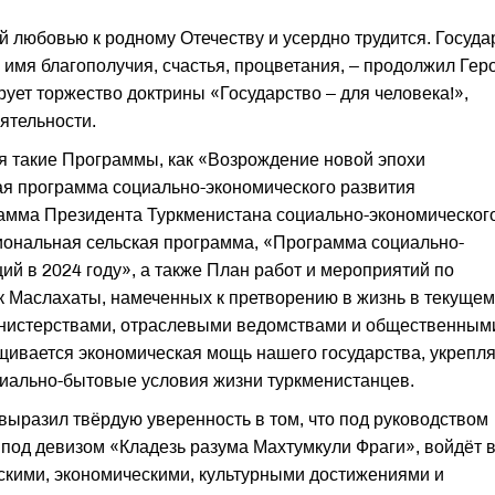
й любовью к родному Отечеству и усердно трудится. Госуда
о имя благополучия, счастья, процветания, – продолжил Гер
рует торжество доктрины «Государство – для человека!»,
ятельности.
я такие Программы, как «Возрождение новой эпохи
ая программа социально-экономического развития
рамма Президента Туркменистана социально-экономическог
иональная сельская программа, «Программа социально-
ий в 2024 году», а также План работ и мероприятий по
 Маслахаты, намеченных к претворению в жизнь в текущем
инистерствами, отраслевыми ведомствами и общественным
ивается экономическая мощь нашего государства, укреп­л
иально-бытовые условия жизни туркменистанцев.
ыразил твёрдую уверенность в том, что под руководством
под девизом «Кладезь разума Махтумкули Фраги», войдёт 
скими, экономическими, культурными достижениями и