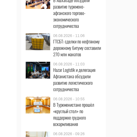
В Ашхабаде обсудили
развитие туркмено-
афганского торгово-
экономического
сотрудничества
06.08.2026 - 11:06
ГТСБТ: сделки по нефтяному
дорожному битуму составили
270 млн манатов
06.08.2026 - 11:03
Hazar Logistik и делегация
Афганистана обсудили
развитие логистического
сотрудничества
06.08.2026 - 10:55
В Туркменистане прошёл
«круглый стол» по
поддержке грудного
вскармливания
06.08.2026 - 09:26