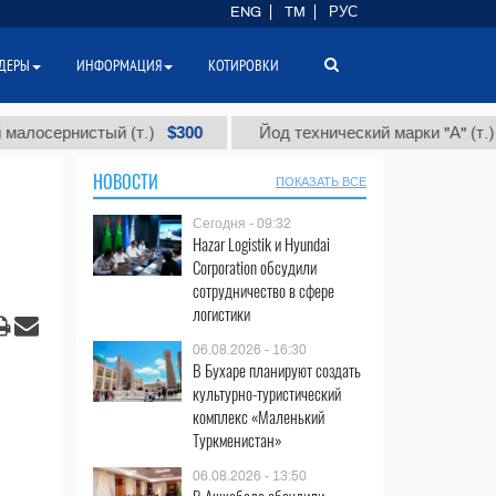
ENG
TM
РУС
ДЕРЫ
ИНФОРМАЦИЯ
КОТИРОВКИ
$300
$86 000
истый (т.)
Йод технический марки "А" (т.)
НОВОСТИ
ПОКАЗАТЬ ВСЕ
Сегодня - 09:32
Hazar Logistik и Hyundai
Corporation обсудили
сотрудничество в сфере
логистики
06.08.2026 - 16:30
В Бухаре планируют создать
культурно-туристический
комплекс «Маленький
Туркменистан»
06.08.2026 - 13:50