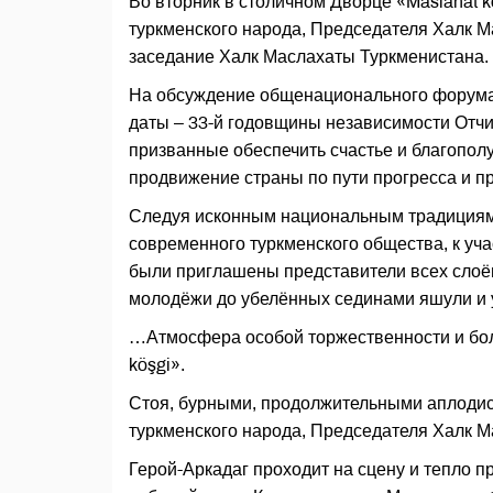
Во вторник в столичном Дворце «Maslahat 
туркменского народа, Председателя Халк 
заседание Халк Маслахаты Туркменистана.
На обсуждение общенационального форума
даты – 33-й годовщины независимости Отч
призванные обеспечить счастье и благопол
продвижение страны по пути прогресса и п
Следуя исконным национальным традициям
современного туркменского общества, к уч
были приглашены представители всех слоёв
молодёжи до убелённых сединами яшули и
…Атмосфера особой торжественности и бол
köşgi».
Стоя, бурными, продолжительными аплоди
туркменского народа, Председателя Халк 
Герой-Аркадаг проходит на сцену и тепло 