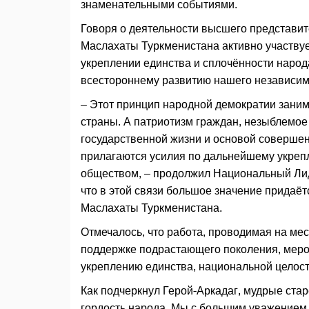
знаменательными событиями.
Говоря о деятельности высшего представите
Маслахаты Туркменистана активно участву
укреплении единства и сплочённости народ
всестороннему развитию нашего независимо
– Этот принцип народной демократии зани
страны. А патриотизм граждан, незыблемо
государственной жизни и основой соверше
прилагаются усилия по дальнейшему укреп
обществом, – продолжил Нацио­нальный Ли
что в этой связи большое значение придаёт
Маслахаты Туркменистана.
Отмечалось, что работа, проводимая на ме
поддержке подрастающего поколения, меро
укреплению единства, национальной целос
Как подчеркнул Герой-Аркадаг, мудрые стар
гордость народа. Мы с большим уважением