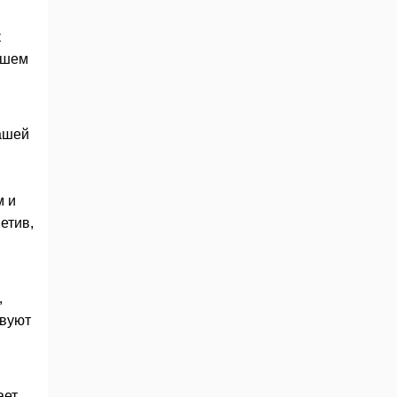
к
йшем
ашей
м и
етив,
,
твуют
ает