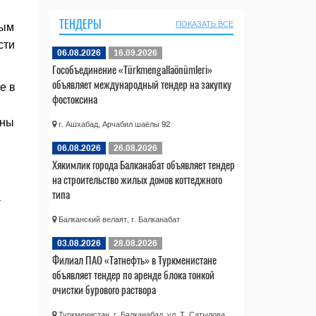
ТЕНДЕРЫ
ПОКАЗАТЬ ВСЕ
ным
сти
06.08.2026
16.09.2026
Гособъединение «Türkmengallaönümleri»
объявляет международный тендер на закупку
е в
фостоксина
ены
г. Ашхабад, Арчабил шаёлы 92
06.08.2026
26.08.2026
Хякимлик города Балканабат объявляет тендер
на строительство жилых домов коттеджного
типа
-
Балканский велаят, г. Балканабат
03.08.2026
28.08.2026
Филиал ПАО «Татнефть» в Туркменистане
объявляет тендер по аренде блока тонкой
очистки бурового раствора
Туркменистан, г. Балканабад, ул. Т. Сатылова,