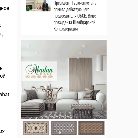
Президент Туркменистана
дное
принял действующего
председателя ОБСЕ, Вице-
президента Швейцарской
й
Конфедерации
и,
ны
кой
ahat
их