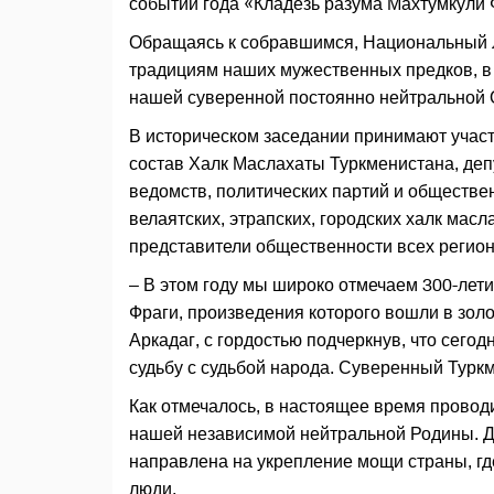
событий года «Кладезь разума Махтумкули 
Обращаясь к собравшимся, Национальный Л
традициям наших мужественных предков, в
нашей суверенной постоянно нейтральной 
В историческом заседании принимают участ
состав Халк Маслахаты Туркменистана, деп
ведомств, политических партий и обществен
велаятских, этрапских, городских халк мас
представители общественности всех регион
– В этом году мы широко отмечаем 300-лет
Фраги, произведения которого вошли в зол
Аркадаг, с гордостью подчеркнув, что сегод
судьбу с судьбой народа. Суверенный Туркм
Как отмечалось, в настоящее время прово
нашей независимой нейтральной Родины. Д
направлена на укрепление мощи страны, гд
люди.