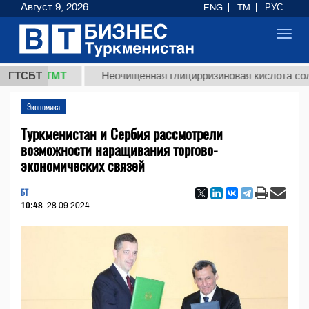
Август 9, 2026
ENG
TM
РУС
Toggl
navig
,8 ТМТ
ГТСБТ
Неочищенная глицирризиновая кислота солодково
Экономика
Туркменистан и Сербия рассмотрели
возможности наращивания торгово-
экономических связей
БТ
10:48
28.09.2024