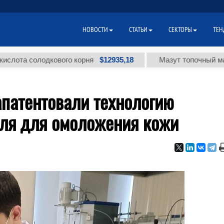
НОВОСТИ
СТАТЬИ
СЕКТОРЫ
ТЕН
$12935,18
а солодкового корня
Мазут топочный малосерн
апатентовали технологию
еля для омоложения кожи