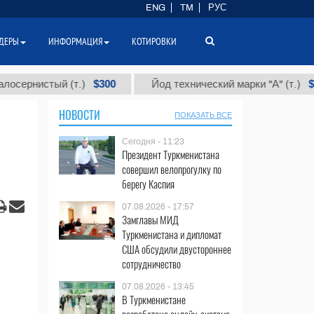
ENG
TM
РУС
ДЕРЫ
ИНФОРМАЦИЯ
КОТИРОВКИ
$300
$86 000
истый (т.)
Йод технический марки "А" (т.)
НОВОСТИ
ПОКАЗАТЬ ВСЕ
Сегодня - 11:23
Президент Туркменистана
совершил велопрогулку по
берегу Каспия
07.08.2026 - 17:57
Замглавы МИД
Туркменистана и дипломат
США обсудили двустороннее
сотрудничество
07.08.2026 - 13:45
В Туркменистане