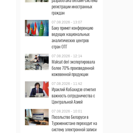
разработана онлайн-система
регистрации иностранных
граждан
07.08.2026 - 13:07
Баку примет конференцию
ведущих национальных
аналитических центров
стран ОТГ
07.08.2026 - 12:14
Maksat deri экспортировала
более 70% произведенной
кожевенной продукции
07.08.2026 - 11:42
Ираклий Кобахидзе отметил
важность сотрудничества с
Центральной Азией
07.08.2026 - 10:01
Посольство Беларуси в
Туркменистане переходит на
систему электронной записи