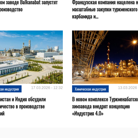
ом заводе Balkanabat запустят
Французская компания нацелена 
роизводство
масштабные закупки туркменского
карбамида и...
17.03.2026 - 12:32
13.03.2026 
кая индустрия
Химическая индустрия
истан и Индия обсудили
В новом комплексе Туркменабатск
ичество в производстве
химзавода внедрят концепцию
ний
«Индустрия 4.0»