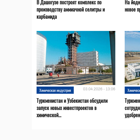
В Дашогузе построят комплекс по
На йодн
производству аммиачной селитры и
новое п
карбамида
03.04.2026 - 13:06
Химическая индустрия
Химичес
Туркменистан и Узбекистан обсудили
Туркмен
запуск новых инвестпроектов в
сотрудн
химической...
удобре