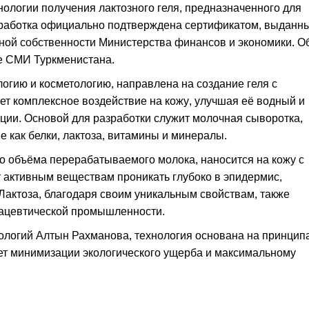
нологии получения лактозного геля, предназначенного для
зработка официально подтверждена сертификатом, выданн
ной собственности Министерства финансов и экономики. О
е СМИ Туркменистана.
гию и косметологию, направлена на создание геля с
 комплексное воздействие на кожу, улучшая её водный и
ции. Основой для разработки служит молочная сыворотка,
 как белки, лактоза, витамины и минералы.
о объёма перерабатываемого молока, наносится на кожу с
 активным веществам проникать глубоко в эпидермис,
 Лактоза, благодаря своим уникальным свойствам, также
мацевтической промышленности.
ологий Алтын Рахманова, технология основана на принцип
ует минимизации экологического ущерба и максимальному