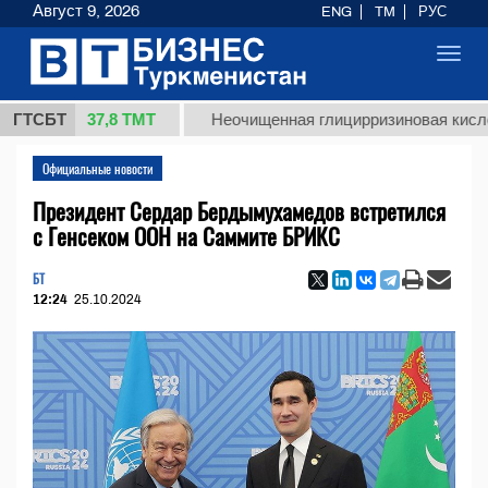
Август 9, 2026
ENG
TM
РУС
Toggl
navig
37,8 ТМТ
г.)
ГТСБТ
Неочищенная глицирризиновая кислота сол
Официальные новости
Президент Сердар Бердымухамедов встретился
с Генсеком ООН на Саммите БРИКС
БТ
12:24
25.10.2024