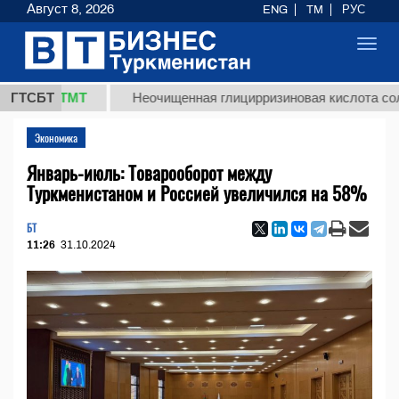
Август 8, 2026
ENG
TM
РУС
Toggl
navig
,8 ТМТ
ГТСБТ
Неочищенная глицирризиновая кислота солодково
Экономика
Январь-июль: Товарооборот между
Туркменистаном и Россией увеличился на 58%
БТ
11:26
31.10.2024