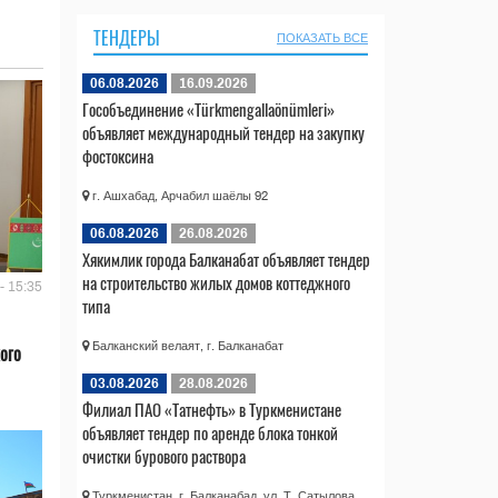
ТЕНДЕРЫ
ПОКАЗАТЬ ВСЕ
06.08.2026
16.09.2026
Гособъединение «Türkmengallaönümleri»
объявляет международный тендер на закупку
фостоксина
г. Ашхабад, Арчабил шаёлы 92
06.08.2026
26.08.2026
Хякимлик города Балканабат объявляет тендер
на строительство жилых домов коттеджного
- 15:35
типа
Балканский велаят, г. Балканабат
ого
03.08.2026
28.08.2026
Филиал ПАО «Татнефть» в Туркменистане
объявляет тендер по аренде блока тонкой
очистки бурового раствора
Туркменистан, г. Балканабад, ул. Т. Сатылова,