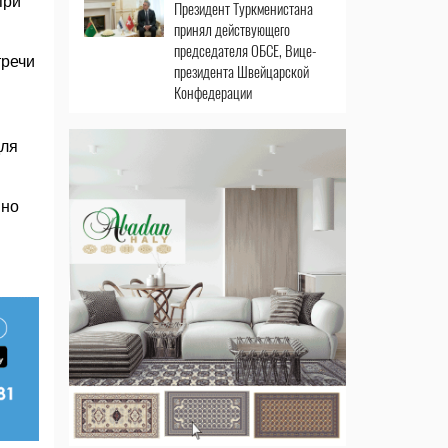
при
Президент Туркменистана
принял действующего
председателя ОБСЕ, Вице-
тречи
президента Швейцарской
Конфедерации
для
вно