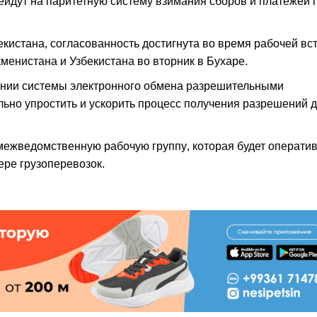
рейдут на паритетную систему взимания сборов и платежей 
кистана, согласованность достигнута во время рабочей вс
менистана и Узбекистана во вторник в Бухаре.
рении системы электронного обмена разрешительными
ельно упростить и ускорить процесс получения разрешений 
 межведомственную рабочую группу, которая будет операти
ре грузоперевозок.