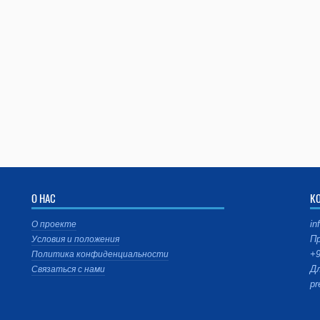
О НАС
К
in
О проекте
Пр
Условия и положения
+9
Политика конфиденциальности
Дл
Связаться с нами
pr