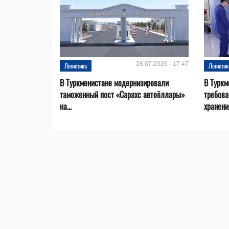
28.07.2026 - 17:47
Логистика
Логистик
В Туркменистане модернизировали
В Туркм
таможенный пост «Сарахс автоёллары»
требова
на...
хранени