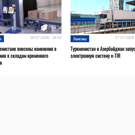
28.07.2026 - 16:40
27.07.2026 
а
Логистика
енистане внесены изменения в
Туркменистан и Азербайджан запу
ния к складам временного
электронную систему e-TIR
я