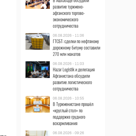
В Ашхабаде обсудили
развитие туркмено-
афганского торгово-
экономического
сотрудничества
06.08.2026 - 11:06
ГТСБТ: сделки по нефтяному
дорожному битуму составили
270 млн манатов
06.08.2026 - 11:03
Hazar Logistik и делегация
Афганистана обсудили
развитие логистического
сотрудничества
06.08.2026 - 10:55
В Туркменистане прошёл
«круглый стол» по
поддержке грудного
вскармливания
06.08.2026 - 09:26