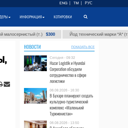
ENG
TM
РУС
ДЕРЫ
ИНФОРМАЦИЯ
КОТИРОВКИ
$300
$86 0
ернистый (т.)
Йод технический марки "А" (т.)
НОВОСТИ
ПОКАЗАТЬ ВСЕ
ы,
Сегодня - 09:32
Hazar Logistik и Hyundai
Corporation обсудили
сотрудничество в сфере
логистики
06.08.2026 - 16:30
В Бухаре планируют создать
культурно-туристический
комплекс «Маленький
Туркменистан»
06.08.2026 - 13:50