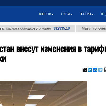
НОВОСТИ
СТАТЬИ
СЕКТОРЫ
ТЕН
$12935,18
ота солодкового корня
Мазут топочный малос
стан внесут изменения в тариф
ки