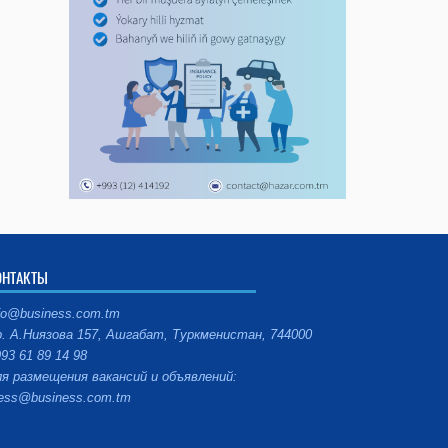
ОНТАКТЫ
fo@business.com.tm
. А.Ниязова 157, Ашгабат, Туркменистан, 744000
93 61 89 14 98
я размещения вакансий и объявлений:
ess@business.com.tm