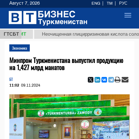
Август 7, 2026
ENG
TM
РУС
Toggl
navig
,8 ТМТ
ГТСБТ
Неочищенная глицирризиновая кислота солодково
Экономика
Минпром Туркменистана выпустил продукцию
на 1,427 млрд манатов
БТ
11:02
09.11.2024