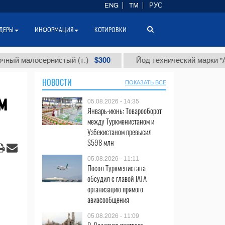
ENG
TM
РУС
ДЕРЫ
ИНФОРМАЦИЯ
КОТИРОВКИ
$300
$
алосернистый (т.)
Йод технический марки "А" (т.)
НОВОСТИ
ПОКАЗАТЬ ВСЕ
м
05.08.2026 - 14:35
Январь-июнь: Товарооборот
между Туркменистаном и
Узбекистаном превысил
$598 млн
05.08.2026 - 11:11
Посол Туркменистана
обсудил с главой JATA
организацию прямого
авиасообщения
05.08.2026 - 11:09