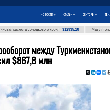
НОВОСТИ
СТАТЬИ
СЕКТОРЫ
ТЕН
$12935,18
кислота солодкового корня
Мазут топочный м
арооборот между Туркменистано
сил $867,8 млн