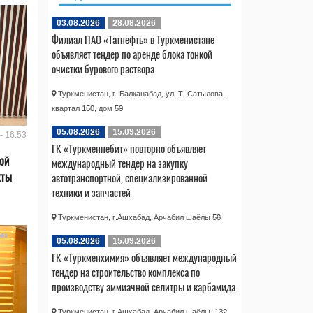
03.08.2026
28.08.2026
Филиал ПАО «Татнефть» в Туркменистане
объявляет тендер по аренде блока тонкой
очистки бурового раствора
Туркменистан, г. Балканабад, ул. Т. Сатылова,
квартал 150, дом 59
05.08.2026
15.09.2026
- 16:53
ГК «Туркменнебит» повторно объявляет
ой
международный тендер на закупку
кты
автотранспортной, специализированной
техники и запчастей
Туркменистан, г.Ашхабад, Арчабил шаёлы 56
05.08.2026
15.09.2026
ГК «Туркменхимия» объявляет международный
тендер на строительство комплекса по
производству аммиачной селитры и карбамида
Туркменистан, г.Ашхабад, Арчабил шаёлы, 132