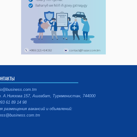
ОНТАКТЫ
fo@business.com.tm
. А.Ниязова 157, Ашгабат, Туркменистан, 744000
93 61 89 14 98
я размещения вакансий и объявлений:
ess@business.com.tm