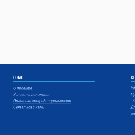
О НАС
К
in
О проекте
Пр
Условия и положения
+9
Политика конфиденциальности
Дл
Связаться с нами
pr