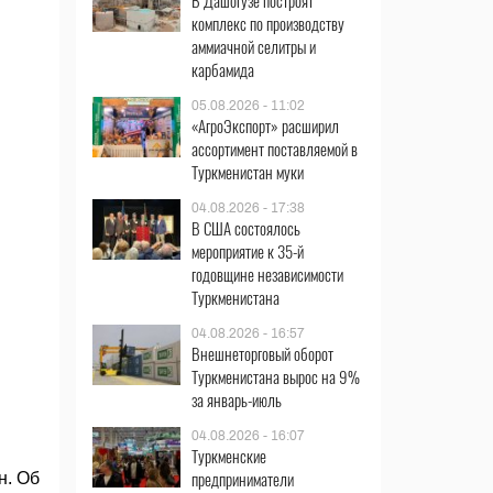
В Дашогузе построят
комплекс по производству
аммиачной селитры и
карбамида
05.08.2026 - 11:02
«АгроЭкспорт» расширил
ассортимент поставляемой в
Туркменистан муки
04.08.2026 - 17:38
В США состоялось
мероприятие к 35-й
годовщине независимости
Туркменистана
04.08.2026 - 16:57
Внешнеторговый оборот
Туркменистана вырос на 9%
за январь-июль
04.08.2026 - 16:07
Туркменские
предприниматели
н. Об