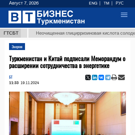
Август 7, 2026
ENG
TM
РУС
Toggl
navig
 ТМТ
ГТСБТ
Неочищенная глицирризиновая кислота солодкового
Энергия
Туркменистан и Китай подписали Меморандум о
расширении сотрудничества в энергетике
БТ
11:33
19.11.2024