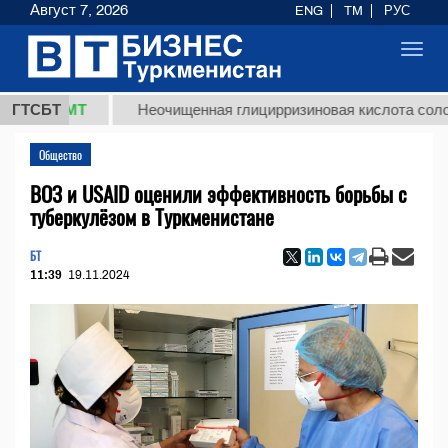
Август 7, 2026
ENG
TM
РУС
Toggl
navig
 ТМТ
ГТСБТ
Неочищенная глицирризиновая кислота солодкового
Общество
ВОЗ и USAID оценили эффективность борьбы с
туберкулёзом в Туркменистане
БТ
11:39
19.11.2024