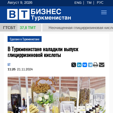
Август 9, 2026
ENG
TM
РУС
Toggl
navig
37,8 ТМТ
г.)
ГТСБТ
Неочищенная глицирризиновая кислота сол
Сделано в Туркменистане
В Туркменистане наладили выпуск
глицирризиновой кислоты
БТ
11:25
21.11.2024