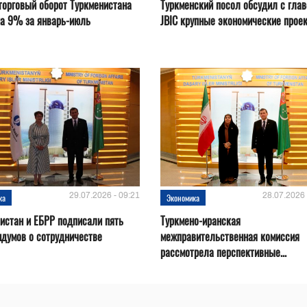
орговый оборот Туркменистана
Туркменский посол обсудил с глав
на 9% за январь-июль
JBIC крупные экономические прое
29.07.2026 - 09:21
28.07.2026 
ка
Экономика
истан и ЕБРР подписали пять
Туркмено-иранская
думов о сотрудничестве
межправительственная комиссия
рассмотрела перспективные...