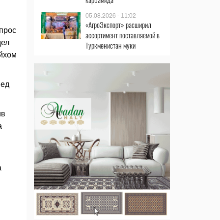
05.08.2026 - 11:02
«АгроЭкспорт» расширил
прос
ассортимент поставляемой в
дел
Туркменистан муки
ейхом
мед
ив
а
а