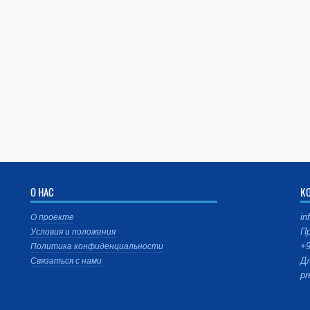
О НАС
К
in
О проекте
Пр
Условия и положения
+9
Политика конфиденциальности
Дл
Связаться с нами
pr