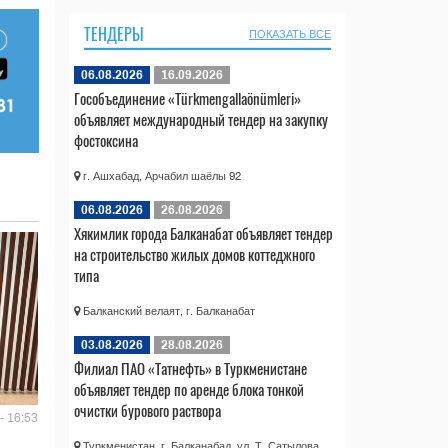
ТЕНДЕРЫ
ПОКАЗАТЬ ВСЕ
06.08.2026
16.09.2026
Гособъединение «Türkmengallaönümleri»
объявляет международный тендер на закупку
фостоксина
г. Ашхабад, Арчабил шаёлы 92
06.08.2026
26.08.2026
Хякимлик города Балканабат объявляет тендер
на строительство жилых домов коттеджного
типа
Балканский велаят, г. Балканабат
03.08.2026
28.08.2026
Филиал ПАО «Татнефть» в Туркменистане
объявляет тендер по аренде блока тонкой
очистки бурового раствора
- 16:53
Туркменистан, г. Балканабад, ул. Т. Сатылова,