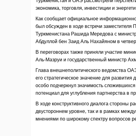
Туркменистан и ОАЭ рассмотрели перспекти
экономика, торговля, инвестиции и энергети
Как сообщает официальное информационно
был обсужден в ходе встречи заместителя 
Туркменистана Рашида Мередова с министр
Абдуллой бен Заид Аль Нахайяном в четвер
В переговорах также приняли участие мин
Аль-Мазруи и государственный министр Ахм
Глава внешнеполитического ведомства ОАЭ 
его стратегическое значение для развития 
особо подчеркнул значимость сложившихся
потенциал для углубления партнерства в п
В ходе конструктивного диалога стороны р
двустороннем уровне, так и в рамках межд
мнениями по широкому спектру вопросов р