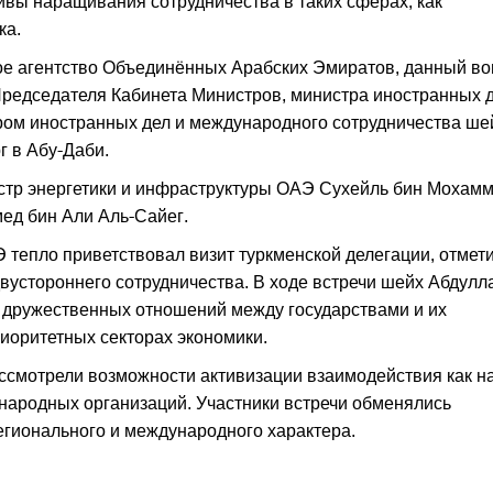
вы наращивания сотрудничества в таких сферах, как
ка.
е агентство Объединённых Арабских Эмиратов, данный во
Председателя Кабинета Министров, министра иностранных 
ом иностранных дел и международного сотрудничества ш
г в Абу-Даби.
истр энергетики и инфраструктуры ОАЭ Сухейль бин Мохам
ед бин Али Аль-Сайег.
тепло приветствовал визит туркменской делегации, отмет
двустороннего сотрудничества. В ходе встречи шейх Абдулл
 дружественных отношений между государствами и их
риоритетных секторах экономики.
ассмотрели возможности активизации взаимодействия как н
ународных организаций. Участники встречи обменялись
егионального и международного характера.