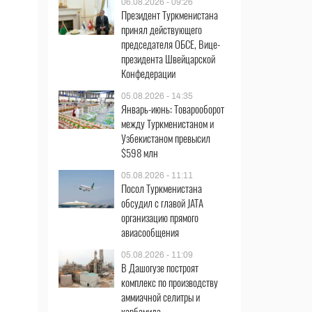
06.08.2026 - 09:26
Президент Туркменистана
принял действующего
председателя ОБСЕ, Вице-
президента Швейцарской
Конфедерации
05.08.2026 - 14:35
Январь-июнь: Товарооборот
между Туркменистаном и
Узбекистаном превысил
$598 млн
05.08.2026 - 11:11
Посол Туркменистана
обсудил с главой JATA
организацию прямого
авиасообщения
05.08.2026 - 11:09
В Дашогузе построят
комплекс по производству
аммиачной селитры и
карбамида