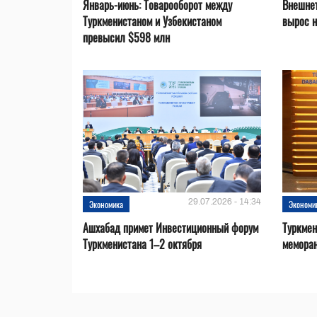
Январь-июнь: Товарооборот между
Внешнет
Туркменистаном и Узбекистаном
вырос 
превысил $598 млн
29.07.2026 - 14:34
Экономика
Экономи
Ашхабад примет Инвестиционный форум
Туркмен
Туркменистана 1–2 октября
меморан