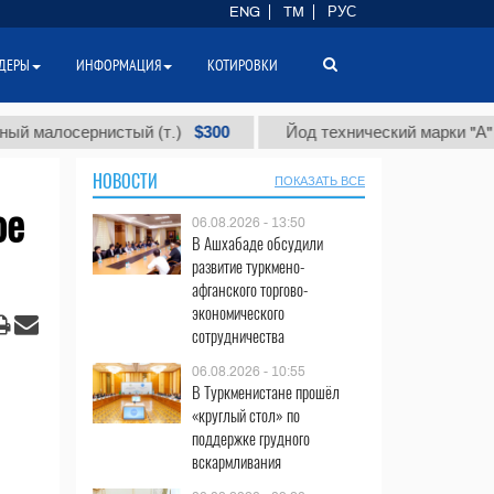
ENG
TM
РУС
ДЕРЫ
ИНФОРМАЦИЯ
КОТИРОВКИ
$300
$8
осернистый (т.)
Йод технический марки "А" (т.)
НОВОСТИ
ПОКАЗАТЬ ВСЕ
ое
06.08.2026 - 13:50
В Ашхабаде обсудили
развитие туркмено-
афганского торгово-
экономического
сотрудничества
06.08.2026 - 10:55
В Туркменистане прошёл
«круглый стол» по
поддержке грудного
вскармливания