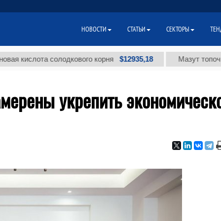
НОВОСТИ
СТАТЬИ
СЕКТОРЫ
ТЕН
$12935,18
слота солодкового корня
Мазут топочный мал
амерены укрепить экономическ