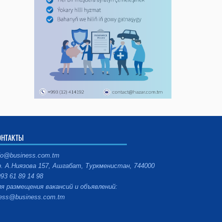
ОНТАКТЫ
fo@business.com.tm
. А.Ниязова 157, Ашгабат, Туркменистан, 744000
93 61 89 14 98
я размещения вакансий и объявлений:
ess@business.com.tm