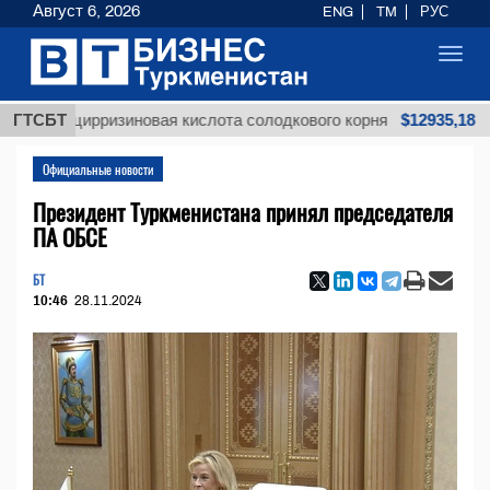
Август 6, 2026
ENG
TM
РУС
Toggl
navig
$12935,18
лицирризиновая кислота солодкового корня
ГТСБТ
М
Официальные новости
Президент Туркменистана принял председателя
ПА ОБСЕ
БТ
10:46
28.11.2024