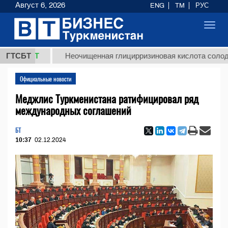
Август 6, 2026
ENG
TM
РУС
Toggl
navig
 ТМТ
ГТСБТ
Неочищенная глицирризиновая кислота солодкового
Официальные новости
Меджлис Туркменистана ратифицировал ряд
международных соглашений
БТ
10:37
02.12.2024