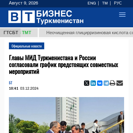
Август 9, 2026
ENG
TM
РУС
Toggl
navig
37,8 ТМТ
ГТСБТ
Неочищенная глицирризиновая кислота солодк
Официальные новости
Главы МИД Туркменистана и России
согласовали график предстоящих совместных
мероприятий
БТ
10:41
03.12.2024