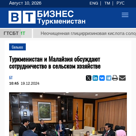
Август 10, 2026
ENG
TM
РУС
Toggl
navig
ТМТ
ГТСБТ
Неочищенная глицирризиновая кислота солодкового 
Сельхоз
Туркменистан и Малайзия обсуждают
сотрудничество в сельском хозяйстве
БТ
10:45
19.12.2024