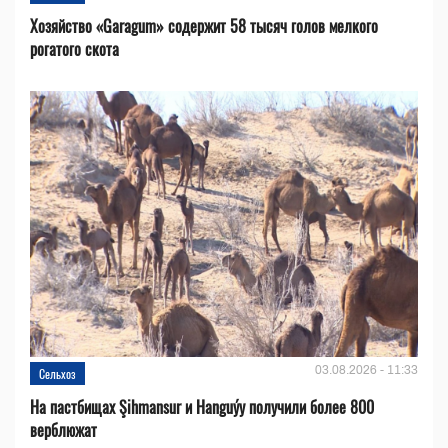
Хозяйство «Garagum» содержит 58 тысяч голов мелкого
рогатого скота
03.08.2026 - 11:33
Сельхоз
На пастбищах Şihmansur и Hanguýy получили более 800
верблюжат