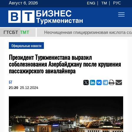
Август 6, 2026
ENG
TM
РУС
Toggl
navig
7,8 ТМТ
ГТСБТ
Неочищенная глицирризиновая кислота солодков
Официальные новости
Президент Туркменистана выразил
соболезнования Азербайджану после крушения
пассажирского авиалайнера
БТ
21:20
25.12.2024