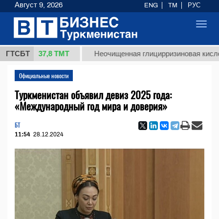
Август 9, 2026
ENG
TM
РУС
Toggl
navig
37,8 ТМТ
.)
ГТСБТ
Неочищенная глицирризиновая кислота соло
Официальные новости
Туркменистан объявил девиз 2025 года:
«Международный год мира и доверия»
БТ
11:54
28.12.2024