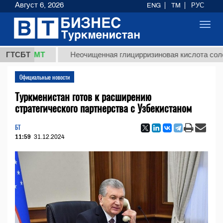
Август 6, 2026
ENG
TM
РУС
Toggl
navig
8 ТМТ
ГТСБТ
Неочищенная глицирризиновая кислота солодковог
Официальные новости
Туркменистан готов к расширению
стратегического партнерства с Узбекистаном
БТ
11:59
31.12.2024