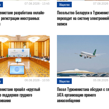
07.08.2026 - 13:45
07.08.2026 
о
Общество
енистане разработана онлайн-
Посольство Беларуси в Туркменис
 регистрации иностранных
переходит на систему электронной
н
записи
06.08.2026 - 10:55
05.08.2026 
о
Общество
енистане прошёл «круглый
Посол Туркменистана обсудил с г
о поддержке грудного
JATA организацию прямого
ливания
авиасообщения