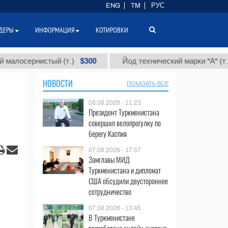
ENG
TM
РУС
ДЕРЫ
ИНФОРМАЦИЯ
КОТИРОВКИ
$300
$86 0
рнистый (т.)
Йод технический марки "А" (т.)
НОВОСТИ
ПОКАЗАТЬ ВСЕ
08.08.2026 - 11:23
Президент Туркменистана
совершил велопрогулку по
берегу Каспия
07.08.2026 - 17:57
Замглавы МИД
Туркменистана и дипломат
США обсудили двустороннее
сотрудничество
07.08.2026 - 13:45
В Туркменистане