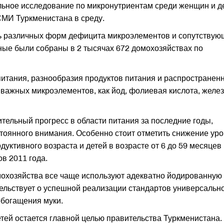
ое исследование по микронутриентам среди женщин и д
МИ Туркменистана в среду.
ь различных форм дефицита микроэлементов и сопутствую
ные были собраны в 2 тысячах 672 домохозяйствах по
питания, разнообразия продуктов питания и распространен
 важных микроэлементов, как йод, фолиевая кислота, желез
тельный прогресс в области питания за последние годы,
тоянного внимания. Особенно стоит отметить снижение ур
ктивного возраста и детей в возрасте от 6 до 59 месяцев
в 2011 года.
омохозяйства все чаще используют адекватно йодированную
ельствует о успешной реализации стандартов универсальн
богащения муки.
тей остается главной целью правительства Туркменистана.