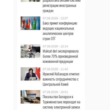
разработана онлайн-система
регистрации иностранных
граждан
07.08.2026 - 13:07
Баку примет конференцию
ведущих национальных
аналитических центров
стран ОТГ
07.08.2026 - 12:14
Maksat deri экспортировала
более 70% произведенной
кожевенной продукции
07.08.2026 - 11:42
Ираклий Кобахидзе отметил
важность сотрудничества с
Центральной Азией
07.08.2026 - 10:01
Посольство Беларуси в
Туркменистане переходит на
систему электронной записи