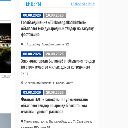
ТЕНДЕРЫ
ПОКАЗАТЬ ВСЕ
06.08.2026
16.09.2026
Гособъединение «Türkmengallaönümleri»
объявляет международный тендер на закупку
фостоксина
г. Ашхабад, Арчабил шаёлы 92
06.08.2026
26.08.2026
Хякимлик города Балканабат объявляет тендер
на строительство жилых домов коттеджного
типа
- 16:57
Балканский велаят, г. Балканабат
03.08.2026
28.08.2026
Филиал ПАО «Татнефть» в Туркменистане
объявляет тендер по аренде блока тонкой
очистки бурового раствора
Туркменистан, г. Балканабад, ул. Т. Сатылова,
квартал 150, дом 59