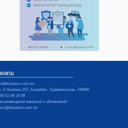
ОНТАКТЫ
fo@business.com.tm
. А.Ниязова 157, Ашгабат, Туркменистан, 744000
93 61 89 14 98
я размещения вакансий и объявлений:
ess@business.com.tm