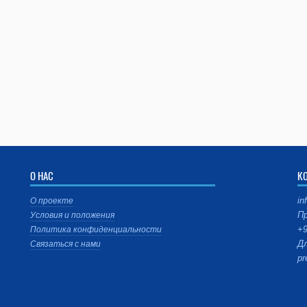
О НАС
К
in
О проекте
Пр
Условия и положения
+9
Политика конфиденциальности
Дл
Связаться с нами
pr