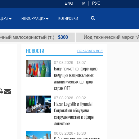
ENG
TM
РУС
ДЕРЫ
ИНФОРМАЦИЯ
КОТИРОВКИ
$300
$
алосернистый (т.)
Йод технический марки "А" (т.)
НОВОСТИ
ПОКАЗАТЬ ВСЕ
07.08.2026 - 13:07
Баку примет конференцию
ведущих национальных
аналитических центров
стран ОТГ
07.08.2026 - 09:32
Hazar Logistik и Hyundai
Corporation обсудили
сотрудничество в сфере
логистики
06.08.2026 - 16:30