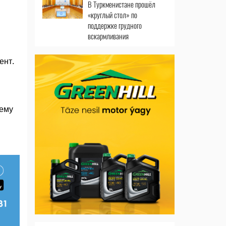
В Туркменистане прошёл
«круглый стол» по
поддержке грудного
вскармливания
ент.
сему