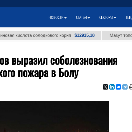
НОВОСТИ
СТАТЬИ
СЕКТОРЫ
ТЕН
$12935,18
кислота солодкового корня
Мазут топочный м
ов выразил соболезнования
кого пожара в Болу