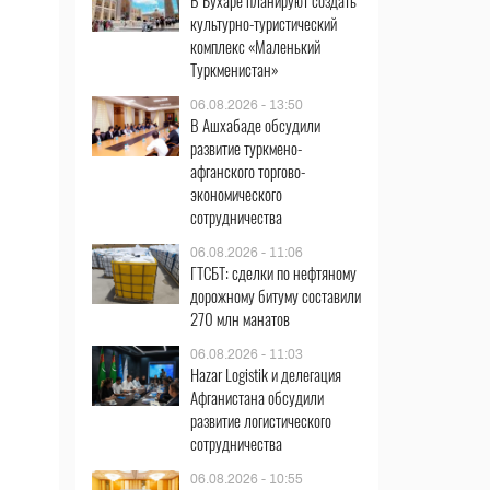
В Бухаре планируют создать
культурно-туристический
комплекс «Маленький
Туркменистан»
06.08.2026 - 13:50
В Ашхабаде обсудили
развитие туркмено-
афганского торгово-
экономического
сотрудничества
06.08.2026 - 11:06
ГТСБТ: сделки по нефтяному
дорожному битуму составили
270 млн манатов
06.08.2026 - 11:03
Hazar Logistik и делегация
Афганистана обсудили
развитие логистического
сотрудничества
06.08.2026 - 10:55